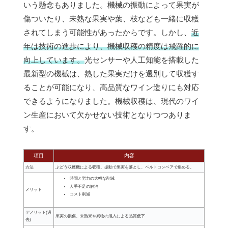
いう懸念もありました。機械の振動によって果実が
傷ついたり、未熟な果実や葉、枝なども一緒に収穫
されてしまう可能性があったからです。しかし、
近
年は技術の進歩により、機械収穫の精度は飛躍的に
向上しています。
光センサーや人工知能を搭載した
最新型の機械は、熟した果実だけを選別して収穫す
ることが可能になり、高品質なワイン造りにも対応
できるようになりました。機械収穫は、現代のワイ
ン生産において欠かせない技術となりつつありま
す。
項目
内容
方法
ぶどう収穫機による収穫。振動で果実を落とし、ベルトコンベアで集める。
時間と労力の大幅な削減
人手不足の解消
メリット
コスト削減
デメリット(過
果実の損傷、未熟果や異物の混入による品質低下
去)