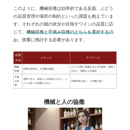
このように、機械収穫は効率的である反面、ぶどう
の品質管理や場所の制約といった課題も抱えていま
す。それぞれの畑の状況や目指すワインの品質に応
じて、
機械収穫と手摘み収穫のどちらを選択するの
か
、慎重に検討する必要があります。
収穫
メリット
デメリット
方法
機械
ぶどうの実に損傷を与える可能性、選果で
作業の効率化、人件費の削減
収穫
きない、地形による制約
手摘
選果できる、地形による制約が少ない、ぶ
み収
作業効率が低い、人件費が高い
どうの実への損傷が少ない
穫
機械と人の協働