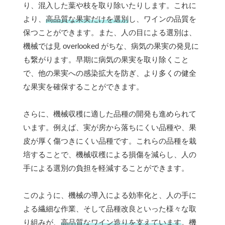
り、混入した葉や枝を取り除いたりします。これに
より、
高品質な果実だけを選別
し、ワインの品質を
保つことができます。また、人の目による選別は、
機械では見 overlooked がちな、病気の果実の発見に
も繋がります。早期に病気の果実を取り除くこと
で、他の果実への感染拡大を防ぎ、より多くの健全
な果実を確保することができます。
さらに、機械収穫に適した品種の開発も進められて
います。例えば、実が房から落ちにくい品種や、果
皮が厚く傷つきにくい品種です。これらの品種を栽
培することで、機械収穫による損傷を減らし、人の
手による選別の負担を軽減することができます。
このように、機械の導入による効率化と、人の手に
よる繊細な作業、そして品種改良といった様々な取
り組みが、
高品質なワイン造りを支えています
。機