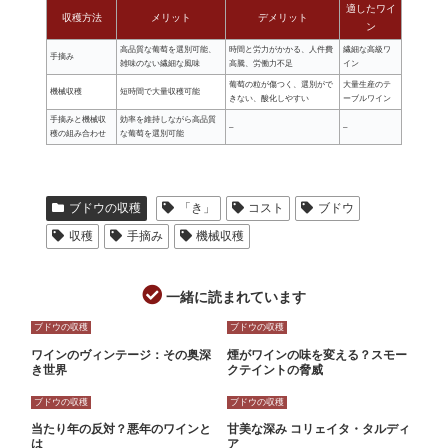
適したワイ
収穫方法
メリット
デメリット
ン
高品質な葡萄を選別可能、
時間と労力がかかる、人件費
繊細な高級ワ
手摘み
雑味のない繊細な風味
高騰、労働力不足
イン
葡萄の粒が傷つく、選別がで
大量生産のテ
機械収穫
短時間で大量収穫可能
きない、酸化しやすい
ーブルワイン
手摘みと機械収
効率を維持しながら高品質
–
–
穫の組み合わせ
な葡萄を選別可能
ブドウの収穫
「き」
コスト
ブドウ
収穫
手摘み
機械収穫
一緒に読まれています
ブドウの収穫
ブドウの収穫
ワインのヴィンテージ：その奥深
煙がワインの味を変える？スモー
き世界
クテイントの脅威
ブドウの収穫
ブドウの収穫
当たり年の反対？悪年のワインと
甘美な深み コリェイタ・タルディ
は
ア