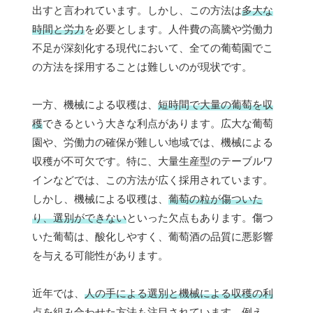
出すと言われています。しかし、この方法は
多大な
時間と労力
を必要とします。人件費の高騰や労働力
不足が深刻化する現代において、全ての葡萄園でこ
の方法を採用することは難しいのが現状です。
一方、機械による収穫は、
短時間で大量の葡萄を収
穫
できるという大きな利点があります。広大な葡萄
園や、労働力の確保が難しい地域では、機械による
収穫が不可欠です。特に、大量生産型のテーブルワ
インなどでは、この方法が広く採用されています。
しかし、機械による収穫は、
葡萄の粒が傷ついた
り、選別ができない
といった欠点もあります。傷つ
いた葡萄は、酸化しやすく、葡萄酒の品質に悪影響
を与える可能性があります。
近年では、
人の手による選別と機械による収穫の利
点を組み合わせた方法
も注目されています。例え