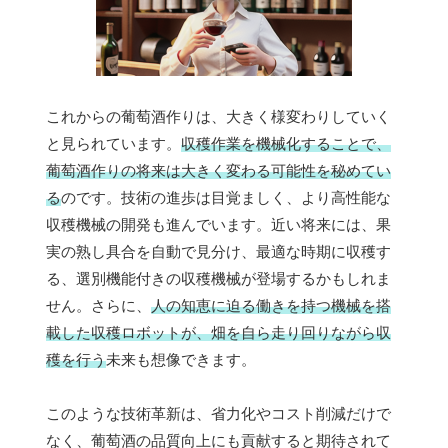
これからの葡萄酒作りは、大きく様変わりしていく
と見られています。
収穫作業を機械化することで、
葡萄酒作りの将来は大きく変わる可能性を秘めてい
る
のです。技術の進歩は目覚ましく、より高性能な
収穫機械の開発も進んでいます。近い将来には、果
実の熟し具合を自動で見分け、最適な時期に収穫す
る、選別機能付きの収穫機械が登場するかもしれま
せん。さらに、
人の知恵に迫る働きを持つ機械を搭
載した収穫ロボットが、畑を自ら走り回りながら収
穫を行う
未来も想像できます。
このような技術革新は、省力化やコスト削減だけで
なく、葡萄酒の品質向上にも貢献すると期待されて