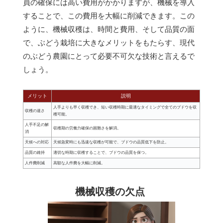
員の確保には高い費用がかかりますが、機械を導入
することで、この費用を大幅に削減できます。この
ように、機械収穫は、時間と費用、そして品質の面
で、ぶどう栽培に大きなメリットをもたらす、現代
のぶどう農園にとって必要不可欠な技術と言えるで
しょう。
メリット
説明
人手よりも早く収穫でき、短い収穫時期に最適なタイミングで全てのブドウを収
収穫の速さ
穫可能。
人手不足の解
収穫期の労働力確保の困難さを解消。
消
天候への対応
天候急変時にも迅速な収穫が可能で、ブドウの品質低下を防止。
品質の維持
適切な時期に収穫することで、ブドウの品質を保つ。
人件費削減
高額な人件費を大幅に削減。
機械収穫の欠点