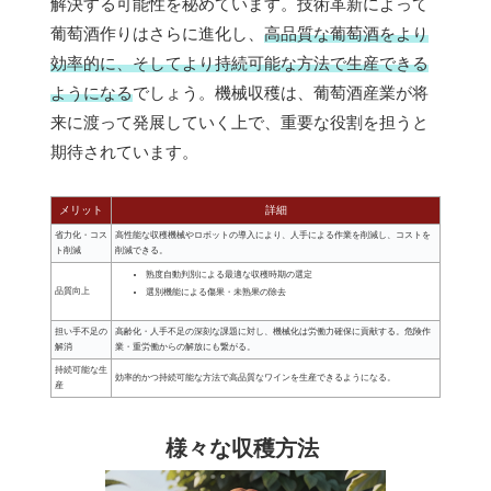
解決する可能性を秘めています。技術革新によって
葡萄酒作りはさらに進化し、
高品質な葡萄酒をより
効率的に、そしてより持続可能な方法で生産できる
ようになる
でしょう。機械収穫は、葡萄酒産業が将
来に渡って発展していく上で、重要な役割を担うと
期待されています。
メリット
詳細
省力化・コス
高性能な収穫機械やロボットの導入により、人手による作業を削減し、コストを
ト削減
削減できる。
熟度自動判別による最適な収穫時期の選定
品質向上
選別機能による傷果・未熟果の除去
担い手不足の
高齢化・人手不足の深刻な課題に対し、機械化は労働力確保に貢献する。危険作
解消
業・重労働からの解放にも繋がる。
持続可能な生
効率的かつ持続可能な方法で高品質なワインを生産できるようになる。
産
様々な収穫方法