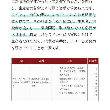
自然環境の変化がもたらす影響であることを理解
し、生産者の苦労に寄り添う姿勢が求められます。
ワインは、自然の恵みによって生み出される繊細な
飲み物です。その品質を守るためには、生産者と消
費者が協力して、環境問題に取り組んでいく必要が
あります。
持続可能なワイン生産の実現に向けて、
生産者だけでなく、消費者も共に、より一層の努力
を続けていくことが重要です。
課題
原因
対策
関係者
ワ
温暖化への適応策（品種改
イ
良、栽培方法見直し、灌漑設
ン
備導入など）
生
物理的防御策（ネット、散水
スモークテイントに
地球温暖化による山
産
装置など）
よるワインの品質低
火事発生頻度/規模の
者
下
増加
スモークテイント発生メカニ
消
ズムの解明
費
ブドウ生育段階に応じた対策
者