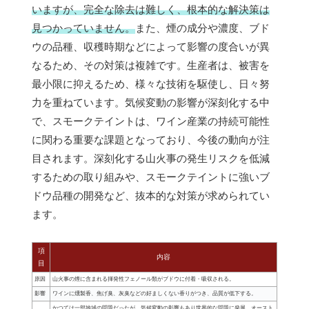
いますが、完全な除去は難しく、根本的な解決策は
見つかっていません。
また、煙の成分や濃度、ブド
ウの品種、収穫時期などによって影響の度合いが異
なるため、その対策は複雑です。生産者は、被害を
最小限に抑えるため、様々な技術を駆使し、日々努
力を重ねています。気候変動の影響が深刻化する中
で、スモークテイントは、ワイン産業の持続可能性
に関わる重要な課題となっており、今後の動向が注
目されます。深刻化する山火事の発生リスクを低減
するための取り組みや、スモークテイントに強いブ
ドウ品種の開発など、抜本的な対策が求められてい
ます。
項
内容
目
原因
山火事の煙に含まれる揮発性フェノール類がブドウに付着・吸収される。
影響
ワインに燻製香、焦げ臭、灰臭などの好ましくない香りがつき、品質が低下する。
かつては一部地域の問題だったが、気候変動の影響もあり世界的な問題に発展。オースト