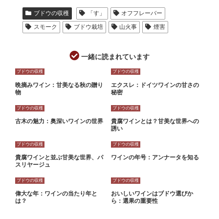
ブドウの収穫
「す」
オフフレーバー
スモーク
ブドウ栽培
山火事
煙害
一緒に読まれています
ブドウの収穫
ブドウの収穫
晩摘みワイン：甘美なる秋の贈り
エクスレ：ドイツワインの甘さの
物
秘密
ブドウの収穫
ブドウの収穫
古木の魅力：奥深いワインの世界
貴腐ワインとは？甘美な世界への
誘い
ブドウの収穫
ブドウの収穫
貴腐ワインと並ぶ甘美な世界、パ
ワインの年号：アンナータを知る
スリヤージュ
ブドウの収穫
ブドウの収穫
偉大な年：ワインの当たり年と
おいしいワインはブドウ選びか
は？
ら：選果の重要性