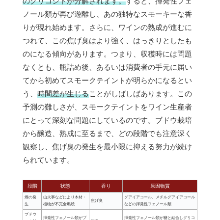
のグリコシドが分解されます。
すると、揮発性フェ
ノール類が再び遊離し、あの独特なスモーキーな香
りが現れ始めます。さらに、ワインの熟成が進むに
つれて、この焦げ臭はより強く、はっきりとしたも
のになる傾向があります。つまり、収穫時には問題
なくとも、瓶詰め後、あるいは消費者の手元に届い
てから初めてスモークテイントが明らかになるとい
う、
時間差が生じる
ことがしばしばあります。この
予測の難しさが、スモークテイントをワイン生産者
にとって深刻な問題にしているのです。ブドウ栽培
から醸造、熟成に至るまで、どの段階でも注意深く
観察し、焦げ臭の発生を最小限に抑える努力が続け
られています。
段階
状態
香り
原因物質
煙の発
山火事などにより木材・
グアイアコール、メチルグアイアコール
焦げ臭
生
植物が不完全燃焼
などの揮発性フェノール類
ブドウ
揮発性フェノール類がブ
揮発性フェノール類が糖と結合しグリコ