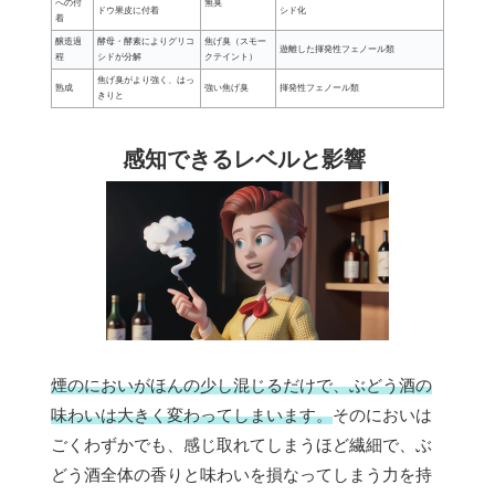
への付
無臭
ドウ果皮に付着
シド化
着
醸造過
酵母・酵素によりグリコ
焦げ臭（スモー
遊離した揮発性フェノール類
程
シドが分解
クテイント）
焦げ臭がより強く、はっ
熟成
強い焦げ臭
揮発性フェノール類
きりと
感知できるレベルと影響
煙のにおいがほんの少し混じるだけで、ぶどう酒の
味わいは大きく変わってしまいます。
そのにおいは
ごくわずかでも、感じ取れてしまうほど繊細で、ぶ
どう酒全体の香りと味わいを損なってしまう力を持