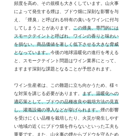
頻度を高め、その規模も大きくしています。山火事
によって発生する煙は、ブドウ畑に深刻な影響を与
え、「煙臭」と呼ばれる特有の臭いをワインに付与
してしまうことがあります。
この煙臭、専門的には
スモークテイントと呼ばれ、ワインの香りと味わい
を損ない、商品価値を著しく低下させる大きな脅威
となっています。
今後の地球温暖化の進行を考える
と、スモークテイント問題はワイン業界にとって、
ますます深刻な課題となることが予想されます。
ワイン生産者は、この難題に立ち向かうため、様々
な対策を講じる必要があります。
まず、温暖化への
適応策として、ブドウの品種改良や栽培方法の見直
し、灌漑設備の導入などが挙げられます。
煙の影響
を受けにくい品種を栽培したり、火災が発生しやす
い地域の近くにブドウ畑を作らないといった工夫も
重要です。また、山火事の煙からブドウを守るため