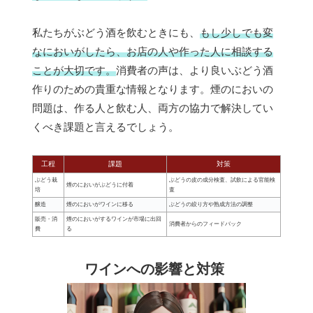
私たちがぶどう酒を飲むときにも、
もし少しでも変
なにおいがしたら、お店の人や作った人に相談する
ことが大切です。
消費者の声は、より良いぶどう酒
作りのための貴重な情報となります。煙のにおいの
問題は、作る人と飲む人、両方の協力で解決してい
くべき課題と言えるでしょう。
工程
課題
対策
ぶどう栽
ぶどうの皮の成分検査、試飲による官能検
煙のにおいがぶどうに付着
培
査
醸造
煙のにおいがワインに移る
ぶどうの絞り方や熟成方法の調整
販売・消
煙のにおいがするワインが市場に出回
消費者からのフィードバック
費
る
ワインへの影響と対策