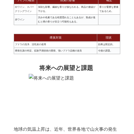
ワインの種類
煙臭の影響
補足
白ワイン、スパー
深刻な影響。繊細な香りが損なわれる。商品の価値が
香りが重要な要素
クリングワイン
下がる。
であるため。
渋みや色素である程度隠れることもあるが、熟成が進
赤ワイン
むと煙の香りが目立つ可能性もある。
煙臭対策
現状
ブドウの洗浄、活性炭の使用
効果は限定的。
煙発生源の特定、拡散予測技術の開発、強いブドウ品種の改良
今後の課題。
将来への展望と課題
地球の気温上昇は、近年、世界各地で山火事の発生