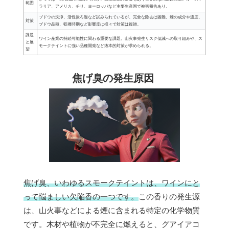
範囲
ラリア、アメリカ、チリ、ヨーロッパなど主要生産国で被害報告あり。
ブドウの洗浄、活性炭ろ過など試みられているが、完全な除去は困難。煙の成分や濃度、
対策
ブドウ品種、収穫時期など影響度は様々で対策は複雑。
課題
ワイン産業の持続可能性に関わる重要な課題。山火事発生リスク低減への取り組みや、ス
と展
モークテイントに強い品種開発など抜本的対策が求められる。
望
焦げ臭の発生原因
焦げ臭、いわゆるスモークテイントは、ワインにと
って悩ましい欠陥香の一つです。
この香りの発生源
は、山火事などによる煙に含まれる特定の化学物質
です。木材や植物が不完全に燃えると、グアイアコ