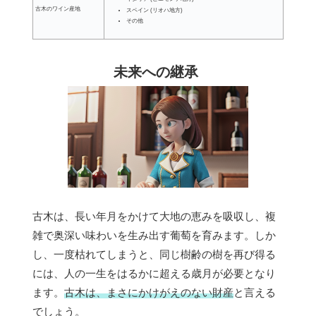
古木のワイン産地
スペイン (リオハ地方)
その他
未来への継承
古木は、長い年月をかけて大地の恵みを吸収し、複
雑で奥深い味わいを生み出す葡萄を育みます。しか
し、一度枯れてしまうと、同じ樹齢の樹を再び得る
には、人の一生をはるかに超える歳月が必要となり
ます。
古木は、まさにかけがえのない財産
と言える
でしょう。