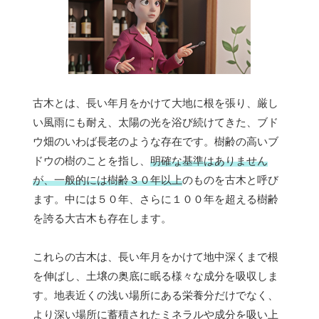
古木とは、長い年月をかけて大地に根を張り、厳し
い風雨にも耐え、太陽の光を浴び続けてきた、ブド
ウ畑のいわば長老のような存在です。樹齢の高いブ
ドウの樹のことを指し、
明確な基準はありません
が、一般的には樹齢３０年以上
のものを古木と呼び
ます。中には５０年、さらに１００年を超える樹齢
を誇る大古木も存在します。
これらの古木は、長い年月をかけて地中深くまで根
を伸ばし、土壌の奥底に眠る様々な成分を吸収しま
す。地表近くの浅い場所にある栄養分だけでなく、
より深い場所に蓄積されたミネラルや成分を吸い上