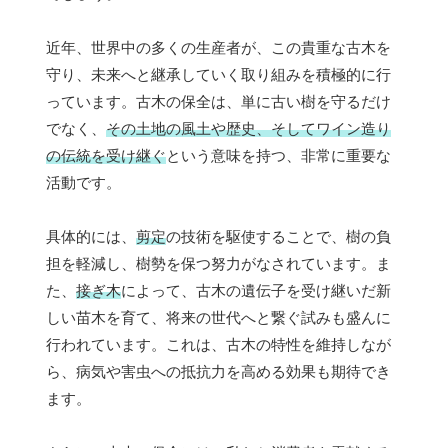
近年、世界中の多くの生産者が、この貴重な古木を
守り、未来へと継承していく取り組みを積極的に行
っています。古木の保全は、単に古い樹を守るだけ
でなく、
その土地の風土や歴史、そしてワイン造り
の伝統を受け継ぐ
という意味を持つ、非常に重要な
活動です。
具体的には、
剪定
の技術を駆使することで、樹の負
担を軽減し、樹勢を保つ努力がなされています。ま
た、
接ぎ木
によって、古木の遺伝子を受け継いだ新
しい苗木を育て、将来の世代へと繋ぐ試みも盛んに
行われています。これは、古木の特性を維持しなが
ら、病気や害虫への抵抗力を高める効果も期待でき
ます。