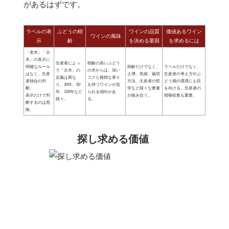
があるはずです。
ラベルの表
ぶどうの樹
ワインの品質
価値あるワイン
ワインの風味
示
齢
を決める要因
を求めるには
「老木」「古
木」の表示に
生産者によっ
樹齢の高いぶどう
明確なルール
樹齢だけでなく、
ラベルだけでなく、
て「古木」の
の木からは、深い
はなく、生産
土壌、気候、栽培
生産者の考え方やぶ
定義は異な
コクと複雑な香り
者独自の判
方法、生産者の哲
どう畑の環境にも目
り、30年、50
を持つワインが造
断。
学など様々な要素
を向ける。生産者の
年、100年など
られる傾向があ
表示だけで判
が絡み合う。
情報収集も重要。
様々。
る。
断するのは危
険。
探し求める価値