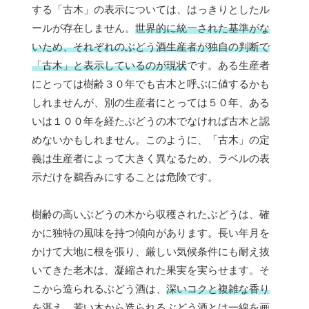
する「古木」の表示については、はっきりとしたル
ールが存在しません。
世界的に統一された基準がな
いため、それぞれのぶどう酒生産者が独自の判断で
「古木」と表示しているのが現状
です。ある生産者
にとっては樹齢３０年でも古木と呼ぶに値するかも
しれませんが、別の生産者にとっては５０年、ある
いは１００年を経たぶどうの木でなければ古木と認
めないかもしれません。このように、「古木」の定
義は生産者によって大きく異なるため、ラベルの表
示だけを鵜呑みにすることは危険です。
樹齢の高いぶどうの木から収穫されたぶどうは、確
かに独特の風味を持つ傾向があります。長い年月を
かけて大地に根を張り、厳しい気候条件にも耐え抜
いてきた老木は、凝縮された果実を実らせます。そ
こから造られるぶどう酒は、
深いコクと複雑な香り
を湛え、若い木から造られるぶどう酒とは一線を画