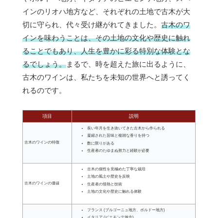
インのリオハ地方など、それぞれの土地で古木が大
切に守られ、代々受け継がれてきました。
古木のワ
インを味わうことは、その土地の文化や歴史に触れ
ることでもあり、人生を豊かに彩る特別な体験とな
るでしょう。
まるで、時を超えた旅に出るように、
古木のワインは、私たちを未知の世界へと誘ってく
れるのです。
項目
説明
長い年月を生き抜いてきた古木から作られる
凝縮された旨味と複雑な香りを持つ
古木のワインの特徴
数に限りがある
生産者のたゆまぬ努力と経験が必要
古木の個性を見極めた丁寧な栽培
土地の風土や歴史を反映
古木のワインの価値
生産者の情熱と技術
土地の文化や歴史に触れる体験
フランス (ブルゴーニュ地方、ボルドー地方)
イタリア (ピエモンテ地方)