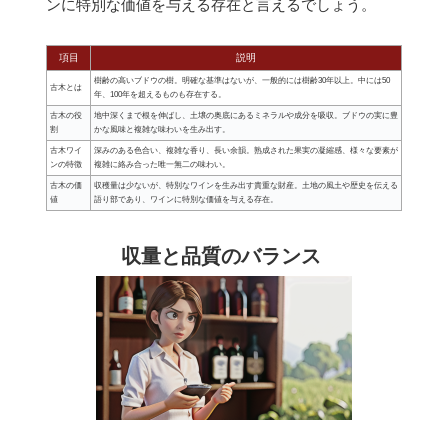
ンに特別な価値を与える存在と言えるでしょう。
項目
説明
樹齢の高いブドウの樹。明確な基準はないが、一般的には樹齢30年以上。中には50
古木とは
年、100年を超えるものも存在する。
古木の役
地中深くまで根を伸ばし、土壌の奥底にあるミネラルや成分を吸収。ブドウの実に豊
割
かな風味と複雑な味わいを生み出す。
古木ワイ
深みのある色合い、複雑な香り、長い余韻。熟成された果実の凝縮感、様々な要素が
ンの特徴
複雑に絡み合った唯一無二の味わい。
古木の価
収穫量は少ないが、特別なワインを生み出す貴重な財産。土地の風土や歴史を伝える
値
語り部であり、ワインに特別な価値を与える存在。
収量と品質のバランス