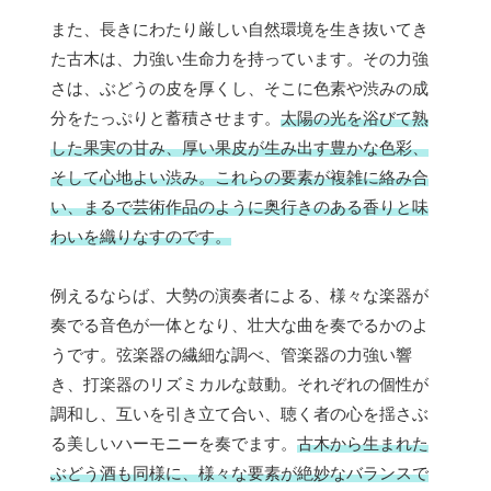
また、長きにわたり厳しい自然環境を生き抜いてき
た古木は、力強い生命力を持っています。その力強
さは、ぶどうの皮を厚くし、そこに色素や渋みの成
分をたっぷりと蓄積させます。
太陽の光を浴びて熟
した果実の甘み、厚い果皮が生み出す豊かな色彩、
そして心地よい渋み。これらの要素が複雑に絡み合
い、まるで芸術作品のように奥行きのある香りと味
わいを織りなすのです。
例えるならば、大勢の演奏者による、様々な楽器が
奏でる音色が一体となり、壮大な曲を奏でるかのよ
うです。弦楽器の繊細な調べ、管楽器の力強い響
き、打楽器のリズミカルな鼓動。それぞれの個性が
調和し、互いを引き立て合い、聴く者の心を揺さぶ
る美しいハーモニーを奏でます。
古木から生まれた
ぶどう酒も同様に、様々な要素が絶妙なバランスで