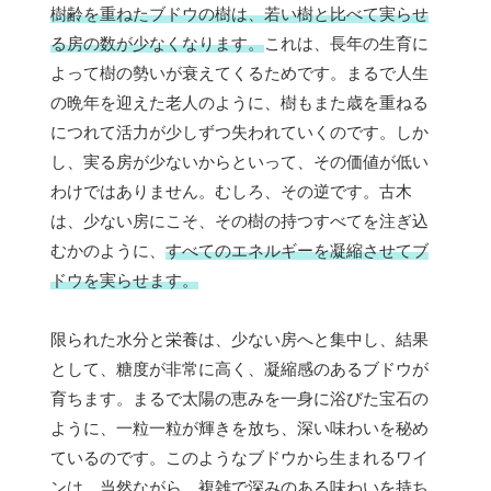
樹齢を重ねたブドウの樹は、若い樹と比べて実らせ
る房の数が少なくなります。
これは、長年の生育に
よって樹の勢いが衰えてくるためです。まるで人生
の晩年を迎えた老人のように、樹もまた歳を重ねる
につれて活力が少しずつ失われていくのです。しか
し、実る房が少ないからといって、その価値が低い
わけではありません。むしろ、その逆です。古木
は、少ない房にこそ、その樹の持つすべてを注ぎ込
むかのように、
すべてのエネルギーを凝縮させてブ
ドウを実らせます。
限られた水分と栄養は、少ない房へと集中し、結果
として、糖度が非常に高く、凝縮感のあるブドウが
育ちます。まるで太陽の恵みを一身に浴びた宝石の
ように、一粒一粒が輝きを放ち、深い味わいを秘め
ているのです。このようなブドウから生まれるワイ
ンは、当然ながら、複雑で深みのある味わいを持ち