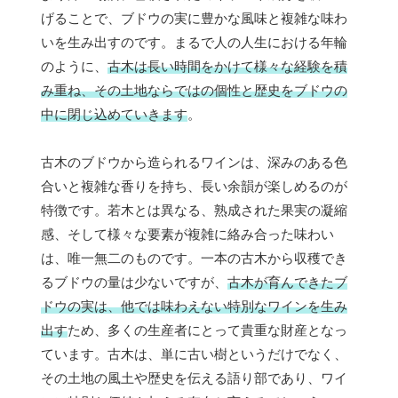
げることで、ブドウの実に豊かな風味と複雑な味わ
いを生み出すのです。まるで人の人生における年輪
のように、
古木は長い時間をかけて様々な経験を積
み重ね、その土地ならではの個性と歴史をブドウの
中に閉じ込めていきます
。
古木のブドウから造られるワインは、深みのある色
合いと複雑な香りを持ち、長い余韻が楽しめるのが
特徴です。若木とは異なる、熟成された果実の凝縮
感、そして様々な要素が複雑に絡み合った味わい
は、唯一無二のものです。一本の古木から収穫でき
るブドウの量は少ないですが、
古木が育んできたブ
ドウの実は、他では味わえない特別なワインを生み
出す
ため、多くの生産者にとって貴重な財産となっ
ています。古木は、単に古い樹というだけでなく、
その土地の風土や歴史を伝える語り部であり、ワイ