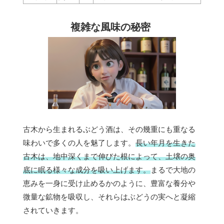
複雑な風味の秘密
古木から生まれるぶどう酒は、その幾重にも重なる
味わいで多くの人を魅了します。
長い年月を生きた
古木は、地中深くまで伸びた根によって、土壌の奥
底に眠る様々な成分を吸い上げます。
まるで大地の
恵みを一身に受け止めるかのように、豊富な養分や
微量な鉱物を吸収し、それらはぶどうの実へと凝縮
されていきます。