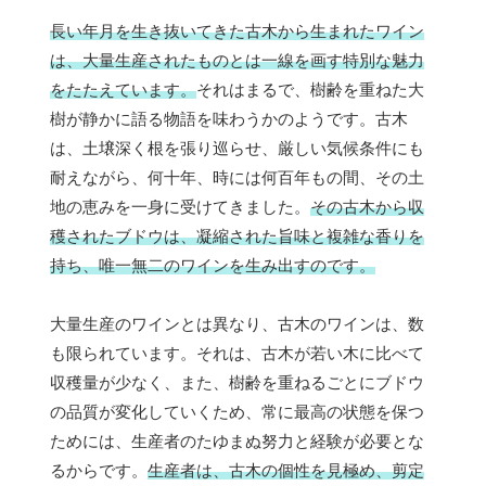
長い年月を生き抜いてきた古木から生まれたワイン
は、大量生産されたものとは一線を画す特別な魅力
をたたえています。
それはまるで、樹齢を重ねた大
樹が静かに語る物語を味わうかのようです。古木
は、土壌深く根を張り巡らせ、厳しい気候条件にも
耐えながら、何十年、時には何百年もの間、その土
地の恵みを一身に受けてきました。
その古木から収
穫されたブドウは、凝縮された旨味と複雑な香りを
持ち、唯一無二のワインを生み出すのです。
大量生産のワインとは異なり、古木のワインは、数
も限られています。それは、古木が若い木に比べて
収穫量が少なく、また、樹齢を重ねるごとにブドウ
の品質が変化していくため、常に最高の状態を保つ
ためには、生産者のたゆまぬ努力と経験が必要とな
るからです。
生産者は、古木の個性を見極め、剪定