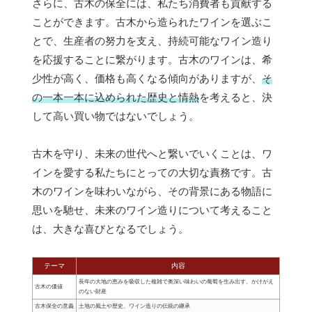
さらに、古木の保全には、私たち消費者も貢献する
ことができます。古木から造られたワインを選ぶこ
とで、生産者の努力を支え、持続可能なワイン造り
を応援することに繋がります。古木のワインは、希
少性が高く、価格も高くなる傾向がありますが、
そ
の一本一本に込められた歴史と情熱
を考えると、決
して高い買い物ではないでしょう。
古木を守り、未来の世代へと繋いでいくことは、ワ
インを愛する私たちにとっての大切な責務です。古
木のワインを味わいながら、その背景にある物語に
思いを馳せ、未来のワイン造りについて考えること
は、大きな喜びとなるでしょう。
テーマ
内容
長年の大地の恵みを吸収した複雑で奥深い味わいの葡萄を生み出す、かけがえ
古木の価値
のない財産
古木保全の意義
土地の風土や歴史、ワイン造りの伝統の継承