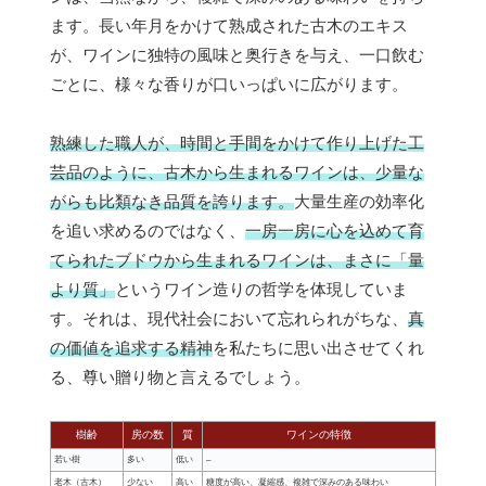
ます。長い年月をかけて熟成された古木のエキス
が、ワインに独特の風味と奥行きを与え、一口飲む
ごとに、様々な香りが口いっぱいに広がります。
熟練した職人が、時間と手間をかけて作り上げた工
芸品のように、古木から生まれるワインは、少量な
がらも比類なき品質を誇ります。
大量生産の効率化
を追い求めるのではなく、
一房一房に心を込めて育
てられたブドウから生まれるワインは、まさに「量
より質」
というワイン造りの哲学を体現していま
す。それは、現代社会において忘れられがちな、
真
の価値を追求する精神
を私たちに思い出させてくれ
る、尊い贈り物と言えるでしょう。
樹齢
房の数
質
ワインの特徴
若い樹
多い
低い
–
老木（古木）
少ない
高い
糖度が高い、凝縮感、複雑で深みのある味わい