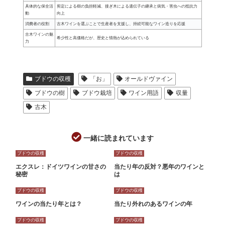
具体的な保全活
剪定による樹の負担軽減、接ぎ木による遺伝子の継承と病気・害虫への抵抗力
動
向上
消費者の役割
古木ワインを選ぶことで生産者を支援し、持続可能なワイン造りを応援
古木ワインの魅
希少性と高価格だが、歴史と情熱が込められている
力
ブドウの収穫
「お」
オールドヴァイン
ブドウの樹
ブドウ栽培
ワイン用語
収量
古木
一緒に読まれています
ブドウの収穫
ブドウの収穫
エクスレ：ドイツワインの甘さの
当たり年の反対？悪年のワインと
秘密
は
ブドウの収穫
ブドウの収穫
ワインの当たり年とは？
当たり外れのあるワインの年
ブドウの収穫
ブドウの収穫