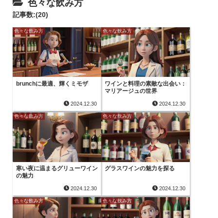
色々な飲み方
記事数:(20)
色々な飲み方
色々な飲み方
brunchに最適、輝くミモザ
ワインと料理の素敵な出会い：
マリアージュの世界
2024.12.30
2024.12.30
色々な飲み方
色々な飲み方
寒い夜に温まるグリューワイン
グラスワインの魅力を探る
の魅力
2024.12.30
2024.12.30
色々な飲み方
色々な飲み方