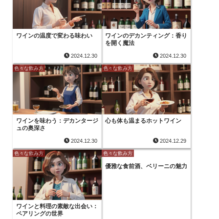
ワインの温度で変わる味わい
ワインのデカンティング：香り
を開く魔法
2024.12.30
2024.12.30
色々な飲み方
色々な飲み方
ワインを味わう：デカンタージ
心も体も温まるホットワイン
ュの奥深さ
2024.12.30
2024.12.29
色々な飲み方
色々な飲み方
優雅な食前酒、ベリーニの魅力
ワインと料理の素敵な出会い：
ペアリングの世界