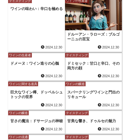
テイスティング
ワインの生産者
ワインの味わい：辛口を極める
ドルーアン・ラローズ：ブルゴ
ーニュの至宝
2024.12.30
2024.12.30
ワインの生産者
テイスティング
ドメーヌ：ワイン造りの心髄
ドミセック：甘口と辛口、その
両方の顔
2024.12.30
2024.12.30
ワインに関する道具
ワインの醸造
巨大なワイン樽、ドッペルシュ
スパークリングワインと門出の
トックの世界
リキュール
2024.12.30
2024.12.30
ワインの醸造
テイスティング
甘さの魔法：ドサージュの神秘
甘美な響き、ドゥルセの魅力
2024.12.30
2024.12.30
ワインの流通
テイスティング