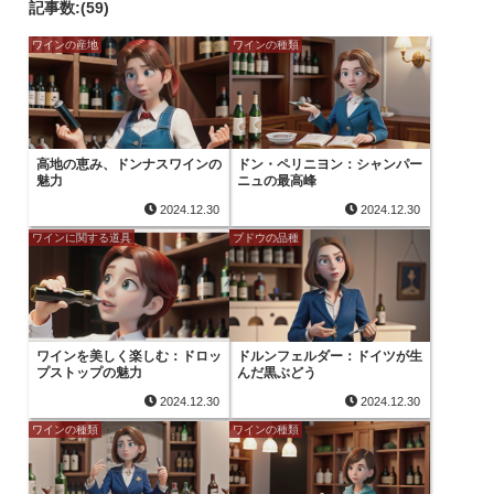
記事数:(59)
ワインの産地
ワインの種類
高地の恵み、ドンナスワインの
ドン・ペリニヨン：シャンパー
魅力
ニュの最高峰
2024.12.30
2024.12.30
ワインに関する道具
ブドウの品種
ワインを美しく楽しむ：ドロッ
ドルンフェルダー：ドイツが生
プストップの魅力
んだ黒ぶどう
2024.12.30
2024.12.30
ワインの種類
ワインの種類