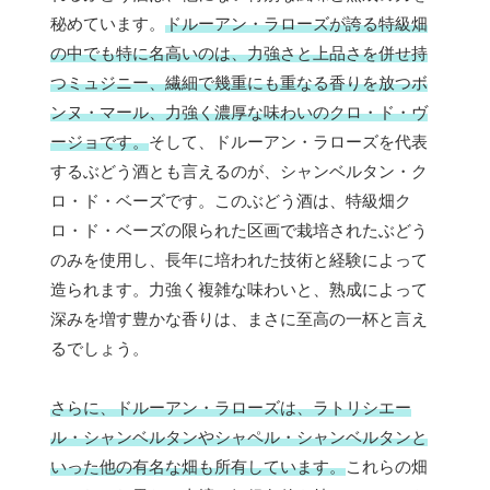
秘めています。
ドルーアン・ラローズが誇る特級畑
の中でも特に名高いのは、力強さと上品さを併せ持
つミュジニー、繊細で幾重にも重なる香りを放つボ
ンヌ・マール、力強く濃厚な味わいのクロ・ド・ヴ
ージョです。
そして、ドルーアン・ラローズを代表
するぶどう酒とも言えるのが、シャンベルタン・ク
ロ・ド・ベーズです。このぶどう酒は、特級畑ク
ロ・ド・ベーズの限られた区画で栽培されたぶどう
のみを使用し、長年に培われた技術と経験によって
造られます。力強く複雑な味わいと、熟成によって
深みを増す豊かな香りは、まさに至高の一杯と言え
るでしょう。
さらに、ドルーアン・ラローズは、ラトリシエー
ル・シャンベルタンやシャペル・シャンベルタンと
いった他の有名な畑も所有しています。
これらの畑