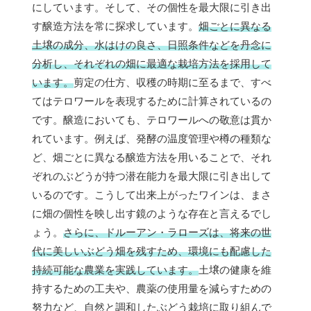
にしています。そして、その個性を最大限に引き出
す醸造方法を常に探求しています。
畑ごとに異なる
土壌の成分、水はけの良さ、日照条件などを丹念に
分析し、それぞれの畑に最適な栽培方法を採用して
います。
剪定の仕方、収穫の時期に至るまで、すべ
てはテロワールを表現するために計算されているの
です。醸造においても、テロワールへの敬意は貫か
れています。例えば、発酵の温度管理や樽の種類な
ど、畑ごとに異なる醸造方法を用いることで、それ
ぞれのぶどうが持つ潜在能力を最大限に引き出して
いるのです。こうして出来上がったワインは、まさ
に畑の個性を映し出す鏡のような存在と言えるでし
ょう。
さらに、ドルーアン・ラローズは、将来の世
代に美しいぶどう畑を残すため、環境にも配慮した
持続可能な農業を実践しています。
土壌の健康を維
持するための工夫や、農薬の使用量を減らすための
努力など、自然と調和したぶどう栽培に取り組んで