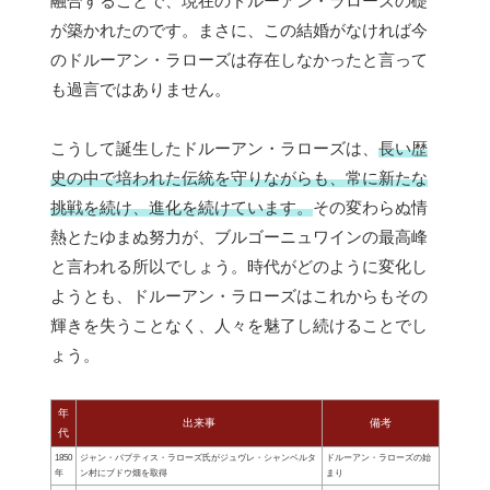
融合することで、現在のドルーアン・ラローズの礎
が築かれたのです。まさに、この結婚がなければ今
のドルーアン・ラローズは存在しなかったと言って
も過言ではありません。
こうして誕生したドルーアン・ラローズは、
長い歴
史の中で培われた伝統を守りながらも、常に新たな
挑戦を続け、進化を続けています。
その変わらぬ情
熱とたゆまぬ努力が、ブルゴーニュワインの最高峰
と言われる所以でしょう。時代がどのように変化し
ようとも、ドルーアン・ラローズはこれからもその
輝きを失うことなく、人々を魅了し続けることでし
ょう。
年
出来事
備考
代
1850
ジャン・バプティス・ラローズ氏がジュヴレ・シャンベルタ
ドルーアン・ラローズの始
年
ン村にブドウ畑を取得
まり