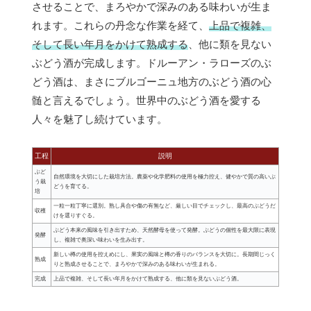
させることで、まろやかで深みのある味わいが生ま
れます。これらの丹念な作業を経て、
上品で複雑、
そして長い年月をかけて熟成する
、他に類を見ない
ぶどう酒が完成します。ドルーアン・ラローズのぶ
どう酒は、まさにブルゴーニュ地方のぶどう酒の心
髄と言えるでしょう。世界中のぶどう酒を愛する
人々を魅了し続けています。
工程
説明
ぶど
自然環境を大切にした栽培方法。農薬や化学肥料の使用を極力控え、健やかで質の高いぶ
う栽
どうを育てる。
培
一粒一粒丁寧に選別。熟し具合や傷の有無など、厳しい目でチェックし、最高のぶどうだ
収穫
けを選りすぐる。
ぶどう本来の風味を引き出すため、天然酵母を使って発酵。ぶどうの個性を最大限に表現
発酵
し、複雑で奥深い味わいを生み出す。
新しい樽の使用を控えめにし、果実の風味と樽の香りのバランスを大切に。長期間じっく
熟成
りと熟成させることで、まろやかで深みのある味わいが生まれる。
完成
上品で複雑、そして長い年月をかけて熟成する、他に類を見ないぶどう酒。