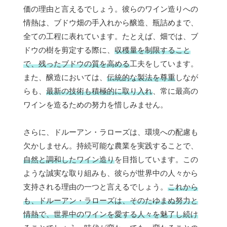
価の理由と言えるでしょう。彼らのワイン造りへの
情熱は、ブドウ畑の手入れから醸造、瓶詰めまで、
全ての工程に表れています。たとえば、畑では、ブ
ドウの樹を剪定する際に、
収穫量を制限すること
で、残ったブドウの質を高める
工夫をしています。
また、醸造においては、
伝統的な製法を尊重
しなが
らも、
最新の技術も積極的に取り入れ
、常に最高の
ワインを造るための努力を惜しみません。
さらに、ドルーアン・ラローズは、環境への配慮も
欠かしません。持続可能な農業を実践することで、
自然と調和したワイン造り
を目指しています。この
ような誠実な取り組みも、彼らが世界中の人々から
支持される理由の一つと言えるでしょう。
これから
も、ドルーアン・ラローズは、そのたゆまぬ努力と
情熱で、世界中のワインを愛する人々を魅了し続け