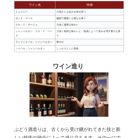
ワイン名
特徴
ミュジニー
力強さと上品さを併せ持つ
ボンヌ・マール
繊細で幾重にも重なる香り
クロ・ド・ヴージョ
力強く濃厚な味わい
シャンベルタン・クロ・ド・ベー
力強く複雑な味わいと、熟成によって深みを増す豊かな香
ズ
り
ラトリシエール・シャンベルタン
華やか
シャペル・シャンベルタン
しっかりとした骨格
ワイン造り
ぶどう酒造りは、古くから受け継がれてきた技と新
しい技術の融合によって成り立ちます。その一つで