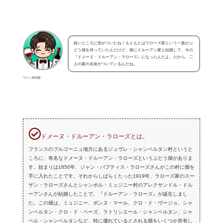
鋭いところに気がついたね！もともとはラローズ家という一族がぶ
どう畑を持っていたんだけど、後にドルーアン家と結婚して、今の
『ドメーヌ・ドルーアン・ラローズ』になったんだよ。だから、二
人の家の名前がついているんだね。
ワイン研究家
ドメーヌ・ドルーアン・ラローズとは。
フランスのブルゴーニュ地方にあるジュヴレ・シャンベルタン村というと
ころに、有名なドメーヌ・ドルーアン・ラローズというぶどう畑がありま
す。始まりは1850年、ジャン・バプティス・ラローズさんがこの村に畑を
手に入れたことです。それからしばらくたった1919年、ラローズ家のスー
ザン・ラローズさんとシャンボル・ミュジニー村のアレクサンドル・ドル
ーアンさんが結婚したことで、『ドルーアン・ラローズ』が誕生しまし
た。この畑は、ミュジニー、ボンヌ・マール、クロ・ド・ヴージョ、シャ
ンベルタン・クロ・ド・ベーズ、ラトリシエール・シャンベルタン、シャ
ペル・シャンベルタンなど、特に優れているとされる畑をいくつか所有し