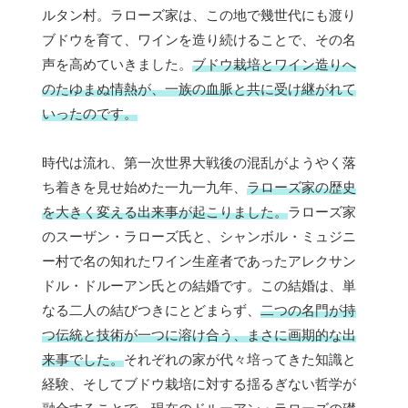
ルタン村。ラローズ家は、この地で幾世代にも渡り
ブドウを育て、ワインを造り続けることで、その名
声を高めていきました。
ブドウ栽培とワイン造りへ
のたゆまぬ情熱が、一族の血脈と共に受け継がれて
いったのです。
時代は流れ、第一次世界大戦後の混乱がようやく落
ち着きを見せ始めた一九一九年、
ラローズ家の歴史
を大きく変える出来事が起こりました。
ラローズ家
のスーザン・ラローズ氏と、シャンボル・ミュジニ
ー村で名の知れたワイン生産者であったアレクサン
ドル・ドルーアン氏との結婚です。この結婚は、単
なる二人の結びつきにとどまらず、
二つの名門が持
つ伝統と技術が一つに溶け合う、まさに画期的な出
来事でした。
それぞれの家が代々培ってきた知識と
経験、そしてブドウ栽培に対する揺るぎない哲学が