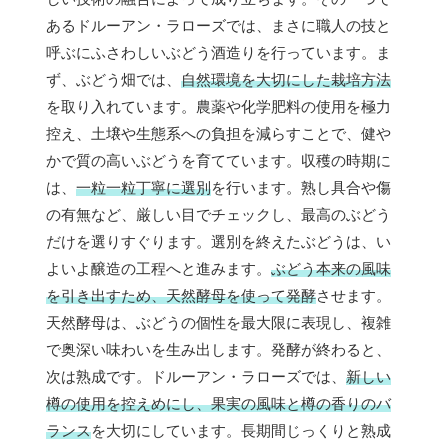
あるドルーアン・ラローズでは、まさに職人の技と
呼ぶにふさわしいぶどう酒造りを行っています。ま
ず、ぶどう畑では、
自然環境を大切にした栽培方法
を取り入れています。農薬や化学肥料の使用を極力
控え、土壌や生態系への負担を減らすことで、健や
かで質の高いぶどうを育てています。収穫の時期に
は、
一粒一粒丁寧に選別
を行います。熟し具合や傷
の有無など、厳しい目でチェックし、最高のぶどう
だけを選りすぐります。選別を終えたぶどうは、い
よいよ醸造の工程へと進みます。
ぶどう本来の風味
を引き出すため、天然酵母を使って発酵
させます。
天然酵母は、ぶどうの個性を最大限に表現し、複雑
で奥深い味わいを生み出します。発酵が終わると、
次は熟成です。ドルーアン・ラローズでは、
新しい
樽の使用を控えめにし、果実の風味と樽の香りのバ
ランス
を大切にしています。長期間じっくりと熟成