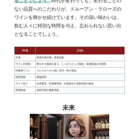
ることでしょう。
時代が変わっても、変わることの
ない品質へのこだわりが、ドルーアン・ラローズの
ワインを輝かせ続けています。その深い味わいは、
飲む人々に特別な時間を与え、忘れられない思い出
となることでしょう。
特徴
詳細
評価
世界的高評価、受賞多数
ワインの特徴
華やかで複雑な香り、しっかりとした骨格、長期熟成の可能性
特級畑ワイン
コレクターから熱い支持、希少価値
経営形態
家族経営
ワイン造り
品質重視、収穫量制限、伝統製法と最新技術の融合
環境配慮
持続可能な農業実践
未来