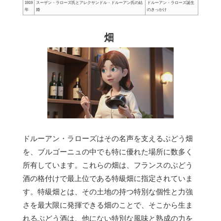
1919
スーザン・ラローズ氏とアレクサンドル・ドルーアン氏の結
ドルーアン・ラローズ誕生
年
婚
のきっかけ
畑
ドルーアン・ラローズはその名声を支えるぶどう畑
を、ブルゴーニュの中でも特に優れた場所に数多く
所有しています。これらの畑は、フランスのぶどう
酒の格付けで最上位である特級畑に指定されていま
す。特級畑とは、その土地の持つ特別な個性と力強
さを最大限に発揮できる畑のことで、そこから生ま
れるぶどう酒は、他にない特別な風味と熟成の力を