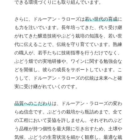
できる環境づくりにも取り組んでいます。
さらに、ドルーアン・ラローズは
若い世代の育成
に
も力を注いでいます。長年培ってきた、代々受け継
がれてきた醸造技術やぶどう栽培の知識を、若い世
代に伝えることで、伝統を守り育てています。熟練
の職人が、若手たちに技術指導を行うだけでなく、
ぶどう畑での実地研修や、ワインに関する勉強会な
どを開催し、彼らの成長をサポートしています。こ
うして、ドルーアン・ラローズの伝統は未来へと確
実に受け継がれていくのです。
品質へのこだわり
は、ドルーアン・ラローズの変わ
らぬ信念です。ぶどうの栽培から瓶詰めまで、全て
の工程において妥協を許しません。それぞれのぶど
う品種が持つ個性を最大限に引き出すため、土壌や
気候、ぶどうの生育状況を細かく観察し、最適な栽