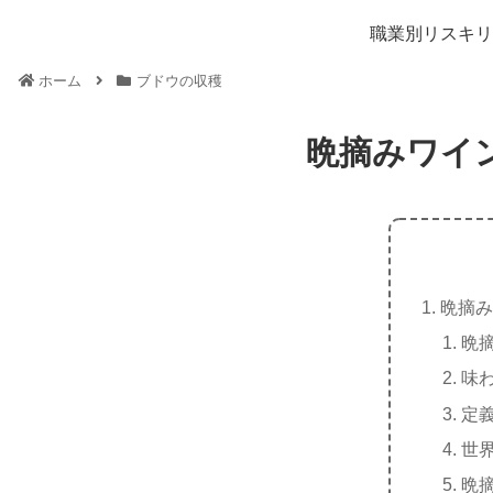
職業別リスキリ
ホーム
ブドウの収穫
晩摘みワイ
晩摘み
晩
味
定
世
晩