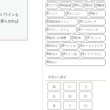
ブドウ
特級畑
辛口
DOC
醸造
ドイツ
タンニン
香り
甘いワインも
を遅らせれば
酒精強化ワイン
ピエモンテ
グラン・クリュ
リースリング
瓶内二次発酵
産地
ブレンド
DOCG
アメリカ
オーストラリア
格付け
ワイン法
ドイツワイン
味わい
50音から探す
あ
い
う
え
お
か
き
く
け