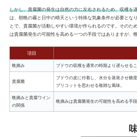
しかし、貴腐菌の発生は自然の力に左右されるため、収穫を
は、朝晩の霧と日中の晴天という特殊な気象条件が必要とな
とで、貴腐菌が活動しやすい環境が作られるのです。そのた
は貴腐菌発生の可能性を高める一つの手段ではありますが、
項目
晩摘み
ブドウの収穫を通常の時期より遅らせる
ブドウの皮に付着し、水分を蒸発させ糖
貴腐菌
プリコットを思わせる複雑な風味。
晩摘みと貴腐ワイン
晩摘みは貴腐菌発生の可能性を高める手
の関係