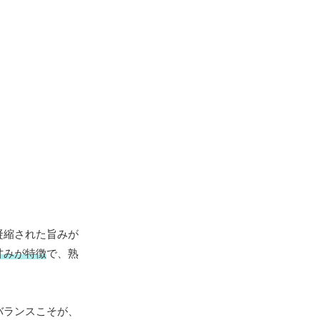
凝縮された旨みが
甘みが特徴
で、熟
バランスこそが、