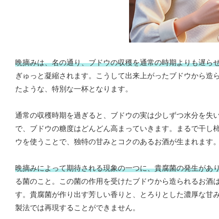
晩摘みは、名の通り、ブドウの収穫を通常の時期よりも遅ら
ぎゅっと凝縮されます。こうして出来上がったブドウから造
たような、特別な一杯となります。
通常の収穫時期を過ぎると、ブドウの実は少しずつ水分を失
で、ブドウの糖度はどんどん高まっていきます。まるで干し
ウを使うことで、独特の甘みとコクのあるお酒が生まれます
晩摘みによって期待される現象の一つに、貴腐菌の発生があ
る菌のこと。この菌の作用を受けたブドウから造られるお酒
す。貴腐菌が作り出す芳しい香りと、とろりとした濃厚な甘
製法では再現することができません。