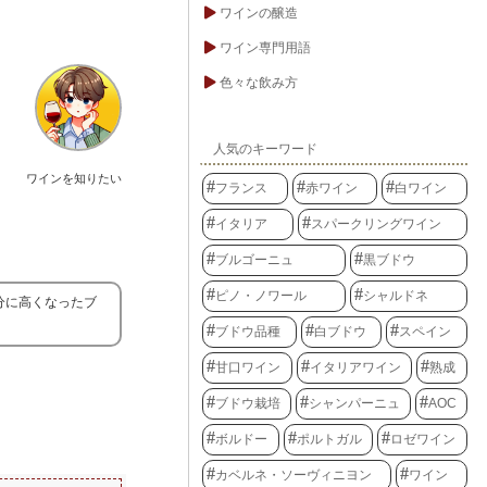
ワインの醸造
ワイン専門用語
色々な飲み方
人気のキーワード
ワインを知りたい
フランス
赤ワイン
白ワイン
イタリア
スパークリングワイン
ブルゴーニュ
黒ブドウ
ピノ・ノワール
シャルドネ
分に高くなったブ
ブドウ品種
白ブドウ
スペイン
甘口ワイン
イタリアワイン
熟成
ブドウ栽培
シャンパーニュ
AOC
ボルドー
ポルトガル
ロゼワイン
カベルネ・ソーヴィニヨン
ワイン