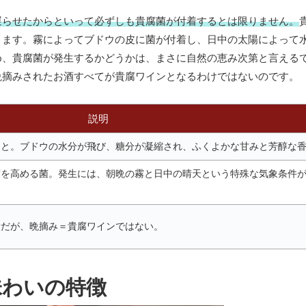
遅らせたからといって必ずしも貴腐菌が付着するとは限りません。
ります。霧によってブドウの皮に菌が付着し、日中の太陽によって
め、貴腐菌が発生するかどうかは、まさに自然の恵み次第と言える
晩摘みされたお酒すべてが貴腐ワインとなるわけではないのです。
説明
こと。ブドウの水分が飛び、糖分が凝縮され、ふくよかな甘みと芳醇な
度を高める菌。発生には、朝晩の霧と日中の晴天という特殊な気象条件
段だが、晩摘み＝貴腐ワインではない。
味わいの特徴