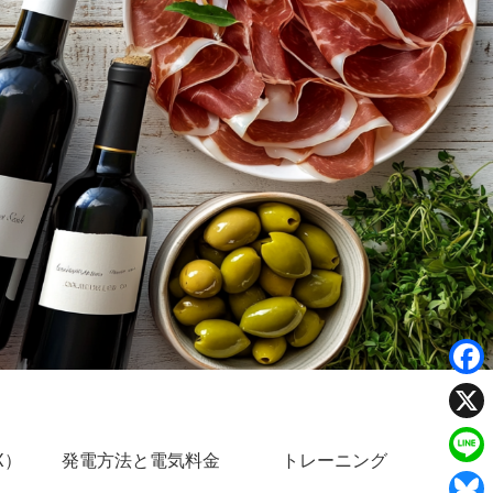
F
a
X
X）
発電方法と電気料金
トレーニング
c
L