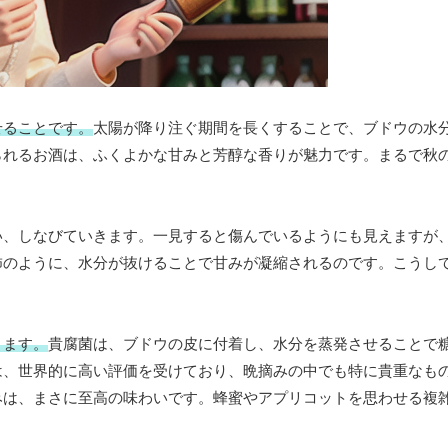
せることです。
太陽が降り注ぐ期間を長くすることで、ブドウの水
られるお酒は、ふくよかな甘みと芳醇な香りが魅力です。まるで秋
い、しなびていきます。一見すると傷んでいるようにも見えますが
柿のように、水分が抜けることで甘みが凝縮されるのです。こうし
。
ります。
貴腐菌は、ブドウの皮に付着し、水分を蒸発させることで
は、世界的に高い評価を受けており、晩摘みの中でも特に貴重なも
みは、まさに至高の味わいです。蜂蜜やアプリコットを思わせる複