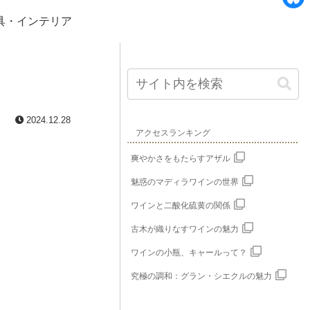
e
i
B
具・インテリア
b
n
l
o
e
u
o
e
k
s
2024.12.28
k
アクセスランキング
y
爽やかさをもたらすアザル
魅惑のマディラワインの世界
ワインと二酸化硫黄の関係
古木が織りなすワインの魅力
ワインの小瓶、キャールって？
究極の調和：グラン・シエクルの魅力