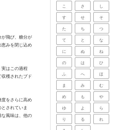
こ
さ
し
す
せ
そ
た
ち
つ
分が飛び、糖分が
て
と
な
の恵みを閉じ込め
に
ぬ
ね
の
は
ひ
、実はこの過程
ふ
へ
ほ
て収穫されたブド
ま
み
む
め
も
や
糖度をさらに高め
のとされていま
ゆ
よ
ら
雑な風味は、他の
り
る
れ