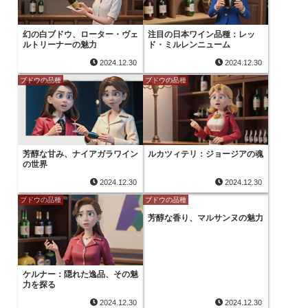
幻の白ブドウ、ローター・ヴェ
注目の日本ワイン品種：レッ
ルトリーナーの魅力
ド・ミルレンニューム
2024.12.30
2024.12.30
ブドウの品種
ブドウの品種
芳醇な甘み、ナイアガラワイン
ルカツィテリ：ジョージアの魂
の世界
2024.12.30
2024.12.30
ブドウの品種
ブドウの品種
芳醇な香り、マルサンヌの魅力
ケルナー：隠れた逸品、その魅
力を探る
2024.12.30
2024.12.30