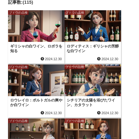
記事数:(115)
ブドウの品種
ブドウの品種
ギリシャの白ワイン、ロボラを
ロディティス：ギリシャの芳醇
知る
な白ワイン
2024.12.30
2024.12.30
ブドウの品種
ブドウの品種
ロウレイロ：ポルトガルの爽や
シチリアの太陽を浴びたワイ
か白ワイン
ン、カタラット
2024.12.30
2024.12.30
ブドウの品種
ブドウの品種