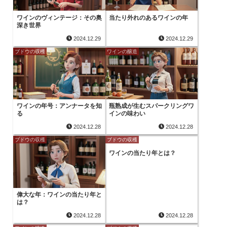
ワインのヴィンテージ：その奥
当たり外れのあるワインの年
深き世界
2024.12.29
2024.12.29
ブドウの収穫
ワインの醸造
ワインの年号：アンナータを知
瓶熟成が生むスパークリングワ
る
インの味わい
2024.12.28
2024.12.28
ブドウの収穫
ブドウの収穫
ワインの当たり年とは？
偉大な年：ワインの当たり年と
は？
2024.12.28
2024.12.28