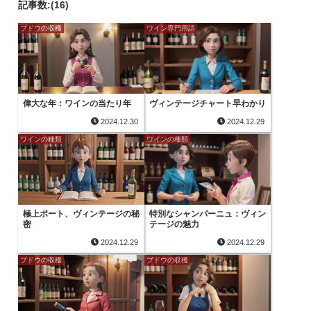
記事数:(16)
ブドウの収穫
ワイン専門用語
偉大な年：ワインの当たり年
ヴィンテージチャート早わかり
2024.12.30
2024.12.29
ワインの種類
ワインの種類
極上ポート、ヴィンテージの秘
特別なシャンパーニュ：ヴィン
密
テージの魅力
2024.12.29
2024.12.29
ブドウの収穫
ブドウの収穫