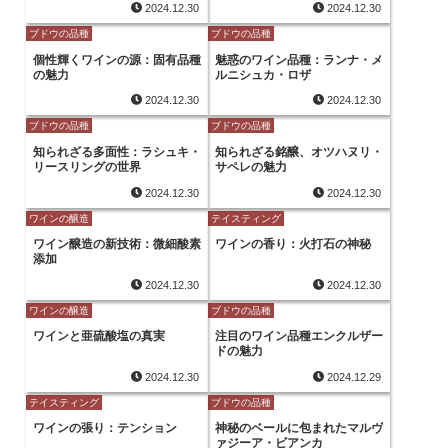
2024.12.30
2024.12.30
ブドウの品種
ブドウの品種
個性輝くワインの源：固有品種
魅惑のワイン品種：ランナ・メ
の魅力
ルニシュカ・ロザ
2024.12.30
2024.12.30
ブドウの品種
ブドウの品種
知られざる多面性：ラシュキ・
知られざる銘醸、オツハヌリ・
リースリングの世界
サペレの魅力
2024.12.30
2024.12.30
ワインの醸造
テイスティング
ワイン醸造の新技術：微細酸素
ワインの香り：火打石の神秘
添加
2024.12.30
2024.12.30
ワインの醸造
ブドウの品種
ワインと亜硫酸塩の真実
注目のワイン品種エンクルザー
ドの魅力
2024.12.30
2024.12.29
テイスティング
ブドウの品種
ワインの張り：テンション
神秘のベールに包まれたマルヴ
ァジーア・ビアンカ