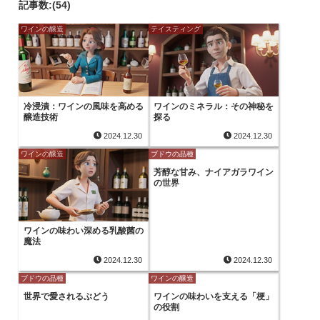
記事数:(54)
ワインの醸造
テイスティング
冷浸漬：ワインの風味を高める
ワインのミネラル：その神秘を
醸造技術
探る
2024.12.30
2024.12.30
ワインの醸造
ブドウの品種
芳醇な甘み、ナイアガラワイン
の世界
ワインの味わい深める乳酸菌の
魔法
2024.12.30
2024.12.30
ブドウの品種
ワインの醸造
世界で愛されるぶどう
ワインの味わいを支える「梗」
の役割