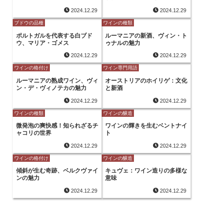
2024.12.29
2024.12.29
ブドウの品種
ワインの種類
ポルトガルを代表する白ブド
ルーマニアの新酒、ヴィン・ト
ウ、マリア・ゴメス
ゥナルの魅力
2024.12.29
2024.12.29
ワインの格付け
ワイン専門用語
ルーマニアの熟成ワイン、ヴィ
オーストリアのホイリゲ：文化
ン・デ・ヴィノテカの魅力
と新酒
2024.12.29
2024.12.29
ワインの種類
ワインの醸造
微発泡の爽快感！知られざるチ
ワインの輝きを生むベントナイ
ャコリの世界
ト
2024.12.29
2024.12.29
ワインの格付け
ワインの醸造
傾斜が生む奇跡、ベルクヴァイ
キュヴェ：ワイン造りの多様な
ンの魅力
意味
2024.12.29
2024.12.29