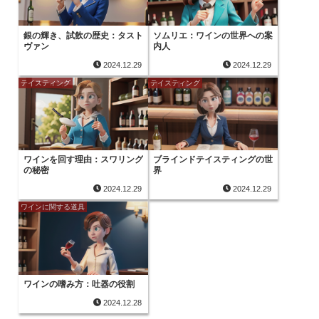
銀の輝き、試飲の歴史：タスト
ソムリエ：ワインの世界への案
ヴァン
内人
2024.12.29
2024.12.29
テイスティング
テイスティング
ワインを回す理由：スワリング
ブラインドテイスティングの世
の秘密
界
2024.12.29
2024.12.29
ワインに関する道具
ワインの嗜み方：吐器の役割
2024.12.28