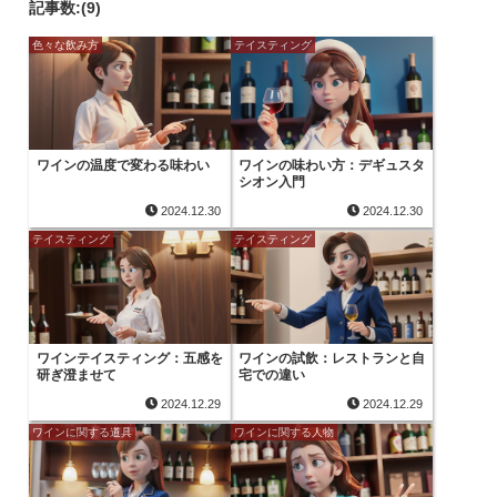
記事数:(9)
色々な飲み方
テイスティング
ワインの温度で変わる味わい
ワインの味わい方：デギュスタ
シオン入門
2024.12.30
2024.12.30
テイスティング
テイスティング
ワインテイスティング：五感を
ワインの試飲：レストランと自
研ぎ澄ませて
宅での違い
2024.12.29
2024.12.29
ワインに関する道具
ワインに関する人物