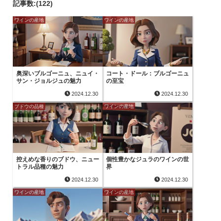
記事数:(122)
ワインの産地
ワインの産地
奥深いブルゴーニュ、ニュイ・
コート・ドール：ブルゴーニュ
サン・ジョルジュの魅力
の至宝
2024.12.30
2024.12.30
ブドウの品種
ワインの産地
控えめな香りのブドウ、ニュー
個性豊かなジュラのワインの世
トラル品種の魅力
界
2024.12.30
2024.12.30
ワインの産地
ワインの産地