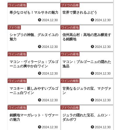
ワインの産地
ブドウの品種
希少なロゼも！マルサネの魅力
世界で愛されるぶどう
2024.12.30
2024.12.30
ブドウ畑
ワインの産地
シャブリの神髄、グルヌイユの
信州高山村：高地の恵み醸造す
魅力
る銘醸地
2024.12.30
2024.12.30
ワインの産地
ワインの産地
マコン・ヴィラージュ：ブルゴ
マコン：ブルゴーニュの隠れた
ーニュの爽やか白ワイン
逸品
2024.12.30
2024.12.30
ワインの産地
ワインの種類
マコネー：親しみやすいブルゴ
甘美なるジュラの宝、マクヴァ
ーニュ白ワイン
ン
2024.12.30
2024.12.30
ワインの産地
ブドウの品種
銘醸地マーガレット・リヴァー
ジュラの隠れた宝石、ムロン・
の魅力
ダルボワ
2024.12.30
2024.12.30