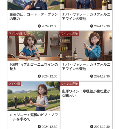
白亜の丘、コート・デ・ブラン
ナパ・ヴァレー：カリフォルニ
の魅力
アワインの聖地
2024.12.30
2024.12.30
ワインの産地
ワインの産地
お値打ちブルゴーニュワインの
ナパ・ヴァレー：カリフォルニ
魅力
アワインの聖地
2024.12.30
2024.12.30
ブドウ畑
ワインの産地
山形ワイン：寒暖差が生む豊か
な味わい
ミュジニー：究極のピノ・ノワ
ールを求めて
2024.12.30
2024.12.30