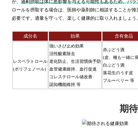
が、
過剰摂取は体に悪影響を与える可能性もあるため、バラ
ロールを摂取する場合は、医師や薬剤師に相談することが推
必要です。適量を守って、楽しく健康的に取り入れましょう
成分名
効果
含有食品
強いさび止め効果
赤ぶどう酒
活性酸素除去
(皮、種も一緒に発
レスベラトロール
老化防止、生活習慣病予防
白ぶどう酒
(ポリフェノール)
血管健康維持、血行促進
落花生のうす皮
コレステロール値改善
ブルーベリー 等
認知機能維持 等
期