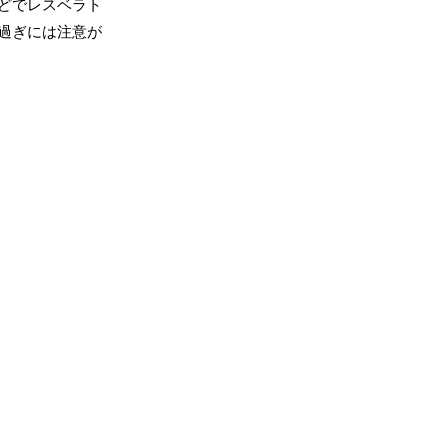
どでレスベラト
過ぎには注意が