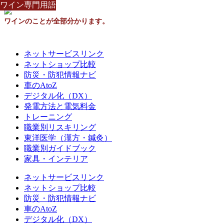
ワイン専門用語
ワイン専門用語
ワイン専門用語
ワイン専門用語
ワイン専門用語
ワイン専門用語
ワイン専門用語
ワイン専門用語
ワイン専門用語
ワインのことが全部分かります。
ネットサービスリンク
ネットショップ比較
防災・防犯情報ナビ
車のAtoZ
デジタル化（DX）
発電方法と電気料金
トレーニング
職業別リスキリング
東洋医学（漢方・鍼灸）
職業別ガイドブック
家具・インテリア
ネットサービスリンク
ネットショップ比較
防災・防犯情報ナビ
車のAtoZ
デジタル化（DX）