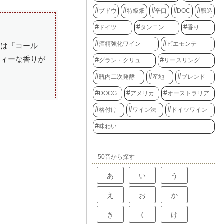
ブドウ
特級畑
辛口
DOC
醸造
ドイツ
タンニン
香り
酒精強化ワイン
ピエモンテ
れは『コール
ティーな香りが
グラン・クリュ
リースリング
瓶内二次発酵
産地
ブレンド
DOCG
アメリカ
オーストラリア
格付け
ワイン法
ドイツワイン
味わい
50音から探す
あ
い
う
え
お
か
き
く
け