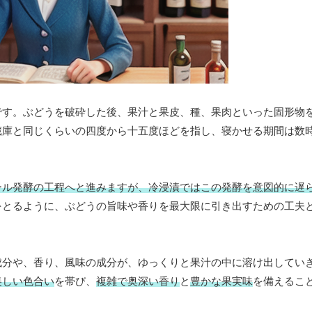
です。ぶどうを破砕した後、果汁と果皮、種、果肉といった固形物
蔵庫と同じくらいの四度から十五度ほどを指し、寝かせる期間は数
ール発酵の工程へと進みますが、冷浸漬ではこの発酵を意図的に遅
をとるように、ぶどうの旨味や香りを最大限に引き出すための工夫
成分や、香り、風味の成分が、ゆっくりと果汁の中に溶け出してい
美しい色合い
を帯び、
複雑で奥深い香り
と
豊かな果実味
を備えるこ