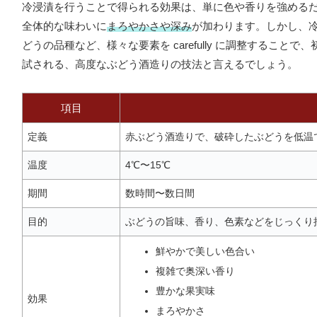
冷浸漬を行うことで得られる効果は、単に色や香りを強める
全体的な味わいに
まろやかさや深み
が加わります。しかし、
どうの品種など、様々な要素を carefully に調整するこ
試される、高度なぶどう酒造りの技法と言えるでしょう。
項目
定義
赤ぶどう酒造りで、破砕したぶどうを低温
温度
4℃〜15℃
期間
数時間〜数日間
目的
ぶどうの旨味、香り、色素などをじっくり
鮮やかで美しい色合い
複雑で奥深い香り
豊かな果実味
効果
まろやかさ