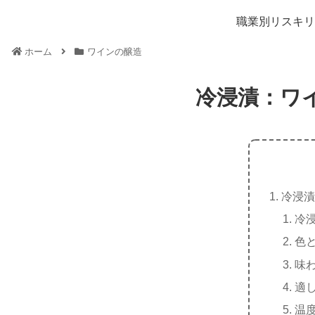
職業別リスキリ
ホーム
ワインの醸造
冷浸漬：ワ
冷浸漬
冷
色
味
適
温