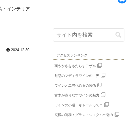
e
i
B
具・インテリア
b
n
l
o
e
u
o
e
k
s
2024.12.30
k
アクセスランキング
y
爽やかさをもたらすアザル
魅惑のマディラワインの世界
ワインと二酸化硫黄の関係
古木が織りなすワインの魅力
ワインの小瓶、キャールって？
究極の調和：グラン・シエクルの魅力