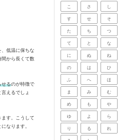
こ
さ
し
す
せ
そ
た
ち
つ
て
と
な
を、低温に保ちな
に
ぬ
ね
時間から長くて数
の
は
ひ
ふ
へ
ほ
らせる
のが特徴で
ま
み
む
と言えるでしょ
め
も
や
ゆ
よ
ら
きます。こうして
とになります。
り
る
れ