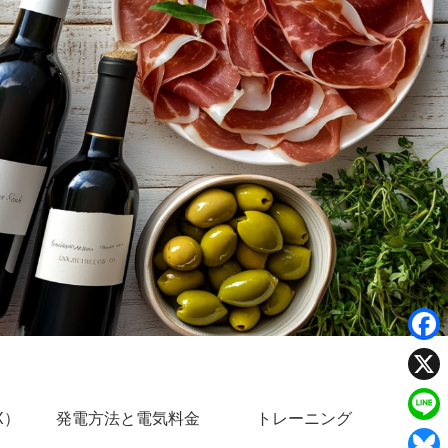
F
a
X
X）
発電方法と電気料金
トレーニング
c
L