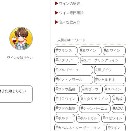
ワインの醸造
ワイン専門用語
色々な飲み方
人気のキーワード
フランス
赤ワイン
白ワイン
ワインを知りたい
イタリア
スパークリングワイン
ブルゴーニュ
黒ブドウ
ピノ・ノワール
シャルドネ
ブドウ品種
白ブドウ
スペイン
はまだ始まらない
甘口ワイン
イタリアワイン
熟成
ブドウ栽培
シャンパーニュ
AOC
ボルドー
ポルトガル
ロゼワイン
カベルネ・ソーヴィニヨン
ワイン