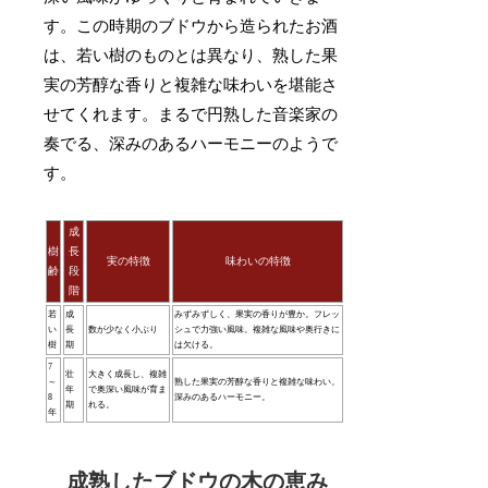
す。この時期のブドウから造られたお酒
は、若い樹のものとは異なり、熟した果
実の芳醇な香りと複雑な味わいを堪能さ
せてくれます。まるで円熟した音楽家の
奏でる、深みのあるハーモニーのようで
す。
成
樹
長
実の特徴
味わいの特徴
齢
段
階
若
成
みずみずしく、果実の香りが豊か。フレッ
い
長
数が少なく小ぶり
シュで力強い風味。複雑な風味や奥行きに
樹
期
は欠ける。
7
壮
大きく成長し、複雑
～
熟した果実の芳醇な香りと複雑な味わい。
年
で奥深い風味が育ま
8
深みのあるハーモニー。
期
れる。
年
成熟したブドウの木の恵み