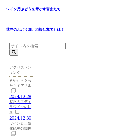
ワイン用ぶどうを脅かす害虫たち
世界のぶどう畑、垣根仕立てとは？
アクセスラン
キング
爽やかさをも
たらすアザル
2024.12.28
魅惑のマディ
ラワインの世
界
2024.12.30
ワインと二酸
化硫黄の関係