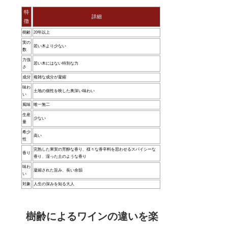
特
詳細
徴
樹齢
20年以上
実の
若い木より少ない
数
力強
若い木にはない特別な力
さ
成分
複雑な成分が凝縮
味わ
土地の個性を映した奥深い味わい
い
風味
唯一無二
生産
少ない
量
希少
高い
性
完熟した果実の芳醇な香り、様々な香辛料を思わせるスパイシーな
香り
香り、湿った土のような香り
味わ
凝縮された旨み、長い余韻
い
対象
人生の深みを知る大人
樹齢によるワインの違いを楽