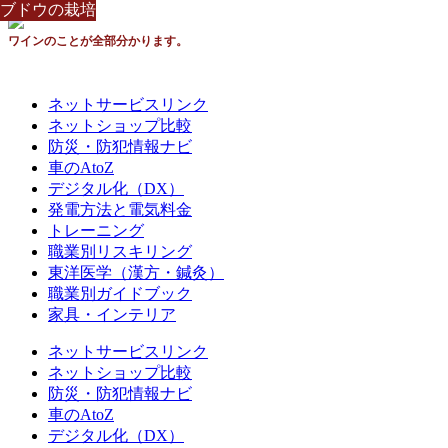
ブドウの栽培
ブドウの栽培
ブドウの栽培
ブドウの栽培
ブドウの栽培
ブドウの栽培
ブドウの栽培
ブドウの栽培
ブドウの栽培
ワインのことが全部分かります。
ネットサービスリンク
ネットショップ比較
防災・防犯情報ナビ
車のAtoZ
デジタル化（DX）
発電方法と電気料金
トレーニング
職業別リスキリング
東洋医学（漢方・鍼灸）
職業別ガイドブック
家具・インテリア
ネットサービスリンク
ネットショップ比較
防災・防犯情報ナビ
車のAtoZ
デジタル化（DX）