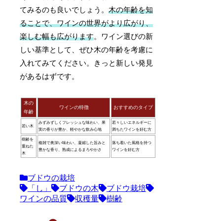
てみるのも良いでしょう。
木の年齢を知
ることで、ワインの世界がより広がり、
楽しむ幅も広がります
。ワイン選びの新
しい基準として、ぜひ木の年齢を考慮に
入れてみてください。きっと新しい発見
があるはずです。
木の
ワインの特徴
おすすめのタイプ
年齢
みずみずしくフレッシュな味わい、果
若々しいエネルギーに
若い木
実の香りが豊か、軽やかな飲み心地
満ちたワインを好む方
樹齢を
複雑で奥深い味わい、凝縮した旨みと
落ち着いた風格を持つ
重ねた
豊かな香り、熟成によるまろやかさ
ワインを好む方
木
ブドウの栽培
「し」
ブドウの木
ブドウ栽培
ワインの品質
収穫量
樹齢