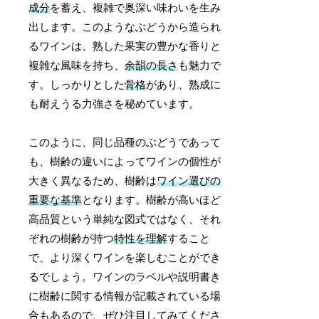
成分
を蓄え、複雑で奥深い味わいを生み
出します。このようなぶどうから造られ
るワインは、熟した果実の豊かな香りと
複雑な風味を持ち、
余韻の長さ
も魅力で
す。しっかりとした
骨格
があり、熟成に
も耐えうる力強さを秘めています。
このように、同じ品種のぶどうであって
も、樹齢の違いによってワインの個性が
大きく異なるため、樹齢は
ワイン選びの
重要な基準
となります。樹齢が高いほど
高品質という単純な図式ではなく、それ
ぞれの樹齢が持つ
特性を理解
すること
で、より深くワインを楽しむことができ
るでしょう。ワインのラベルや説明書き
に樹齢に関する情報が記載されている場
合もあるので、ぜひ注目してみてくださ