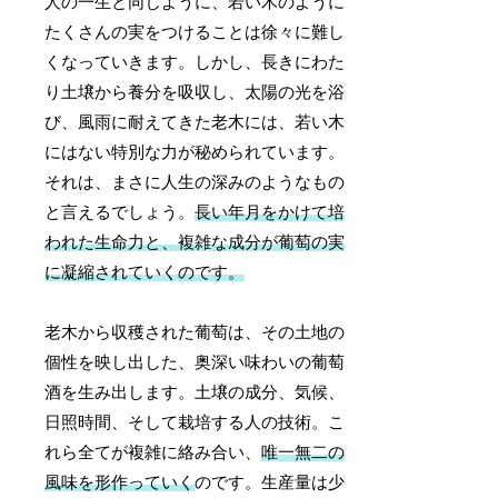
人の一生と同じように、若い木のように
たくさんの実をつけることは徐々に難し
くなっていきます。しかし、長きにわた
り土壌から養分を吸収し、太陽の光を浴
び、風雨に耐えてきた老木には、若い木
にはない特別な力が秘められています。
それは、まさに人生の深みのようなもの
と言えるでしょう。
長い年月をかけて培
われた生命力と、複雑な成分が葡萄の実
に凝縮されていくのです。
老木から収穫された葡萄は、その土地の
個性を映し出した、奥深い味わいの葡萄
酒を生み出します。土壌の成分、気候、
日照時間、そして栽培する人の技術。こ
れら全てが複雑に絡み合い、
唯一無二の
風味を形作っていく
のです。生産量は少