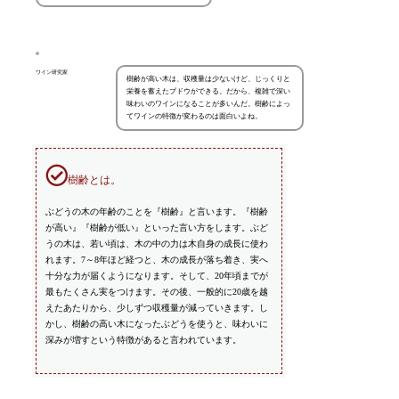
ワイン研究家
樹齢が高い木は、収穫量は少ないけど、じっくりと
栄養を蓄えたブドウができる。だから、複雑で深い
味わいのワインになることが多いんだ。樹齢によっ
てワインの特徴が変わるのは面白いよね。
樹齢とは。
ぶどうの木の年齢のことを『樹齢』と言います。『樹齢
が高い』『樹齢が低い』といった言い方をします。ぶど
うの木は、若い頃は、木の中の力は木自身の成長に使わ
れます。7～8年ほど経つと、木の成長が落ち着き、実へ
十分な力が届くようになります。そして、20年頃までが
最もたくさん実をつけます。その後、一般的に20歳を越
えたあたりから、少しずつ収穫量が減っていきます。し
かし、樹齢の高い木になったぶどうを使うと、味わいに
深みが増すという特徴があると言われています。