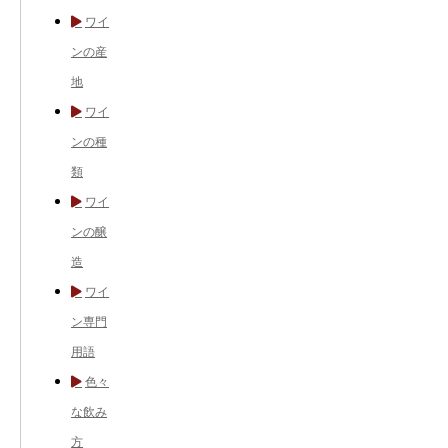
ワイ
ンの産
地
ワイ
ンの種
類
ワイ
ンの醸
造
ワイ
ン専門
用語
色々
な飲み
方