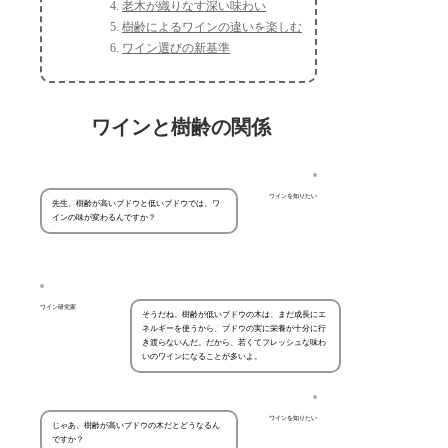
老木が織りなす深い味わい
樹齢によるワインの違いを楽しむ
ワイン選びの新基準
ワインと樹齢の関係
ワインを知りたい
先生、樹齢が高いブドウと低いブドウでは、ワ
インの味が変わるんですか？
ワイン研究家
そうだね。樹齢が低いブドウの木は、まだ成長にエ
ネルギーを使うから、ブドウの実に栄養が十分に行
き渡らないんだ。だから、若くてフレッシュな味わ
いのワインになることが多いよ。
ワインを知りたい
じゃあ、樹齢が高いブドウの木だとどうなるん
ですか？