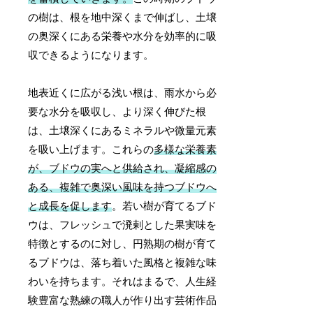
の樹は、根を地中深くまで伸ばし、土壌
の奥深くにある栄養や水分を効率的に吸
収できるようになります。
地表近くに広がる浅い根は、雨水から必
要な水分を吸収し、より深く伸びた根
は、土壌深くにあるミネラルや微量元素
を吸い上げます。これらの
多様な栄養素
が、ブドウの実へと供給され、凝縮感の
ある、複雑で奥深い風味を持つブドウへ
と成長を促します
。若い樹が育てるブド
ウは、フレッシュで溌剌とした果実味を
特徴とするのに対し、円熟期の樹が育て
るブドウは、落ち着いた風格と複雑な味
わいを持ちます。それはまるで、人生経
験豊富な熟練の職人が作り出す芸術作品