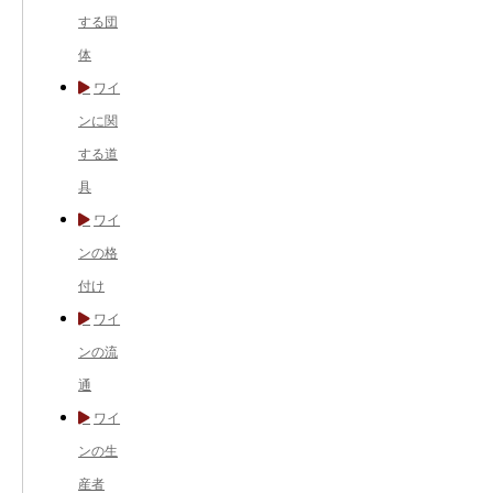
する団
体
ワイ
ンに関
する道
具
ワイ
ンの格
付け
ワイ
ンの流
通
ワイ
ンの生
産者