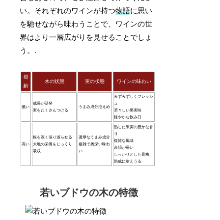
い。それぞれのワインが持つ
物語
に思い
を馳せながら味わうことで、ワインの世
界はより一層広がりを見せることでしょ
う。.
樹
木の状態
実の状態
ワインの味わい
齢
みずみずしくフレッシ
成長が活発
ュ
低い
うまみ成分控えめ
実をたくさんつける
若々しい果実味
軽やかな飲み口
熟した果実の豊かな香
り
根を深く張り巡らせる
濃厚なうまみ成分
複雑な風味
高い
大地の栄養をじっくり
複雑で奥深い味わ
余韻が長い
吸収
い
しっかりとした骨格
熟成に耐えうる
若いブドウの木の特徴