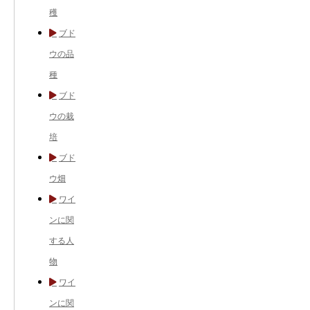
穫
ブド
ウの品
種
ブド
ウの栽
培
ブド
ウ畑
ワイ
ンに関
する人
物
ワイ
ンに関