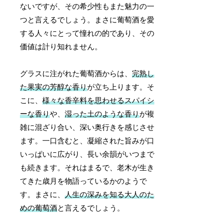
ないですが、その希少性もまた魅力の一
つと言えるでしょう。まさに葡萄酒を愛
する人々にとって憧れの的であり、その
価値は計り知れません。
グラスに注がれた葡萄酒からは、
完熟し
た果実の芳醇な香り
が立ち上ります。そ
こに、
様々な香辛料を思わせるスパイシ
ーな香り
や、
湿った土のような香り
が複
雑に混ざり合い、深い奥行きを感じさせ
ます。一口含むと、凝縮された旨みが口
いっぱいに広がり、長い余韻がいつまで
も続きます。それはまるで、老木が生き
てきた歳月を物語っているかのようで
す。まさに、
人生の深みを知る大人のた
めの葡萄酒
と言えるでしょう。