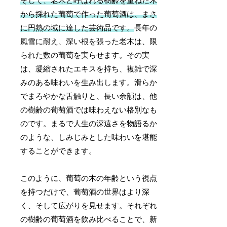
そして、老木と呼ばれる樹齢を重ねた木
から採れた葡萄で作った葡萄酒は、まさ
に円熟の域に達した芸術品です。
長年の
風雪に耐え、深い根を張った老木は、限
られた数の葡萄を実らせます。その実
は、凝縮されたエキスを持ち、複雑で深
みのある味わいを生み出します。滑らか
でまろやかな舌触りと、長い余韻は、他
の樹齢の葡萄酒では味わえない格別なも
のです。まるで人生の深遠さを物語るか
のような、しみじみとした味わいを堪能
することができます。
このように、葡萄の木の年齢という視点
を持つだけで、葡萄酒の世界はより深
く、そして広がりを見せます。それぞれ
の樹齢の葡萄酒を飲み比べることで、新