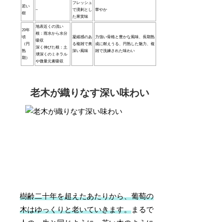
フレッシュ
若い
–
で溌剌とし
華やか
樹
た果実味
地表近くの浅い
20年
根：雨水から水分
頃
凝縮感のあ
力強い骨格と豊かな風味、長期熟
吸収
（円
る複雑で奥
成に耐えうる、円熟した魅力、複
深く伸びた根：土
熟
深い風味
雑で洗練された味わい
壌深くのミネラル
期）
や微量元素吸収
老木が織りなす深い味わい
樹齢二十年を超えたあたりから、葡萄の
木はゆっくりと老いていきます。
まるで