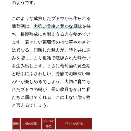
のようです。
このような成熟したブドウから作られる
葡萄酒は、
力強い骨格と豊かな風味
を持
ち、長期熟成にも耐えうる力を秘めてい
ます。若々しい葡萄酒の持つ華やかさと
は異なる、円熟した魅力が、時と共に深
みを増し、より複雑で洗練された味わい
を生み出します。まさに葡萄酒の黄金期
と呼ぶにふさわしい、芳醇で滋味深い味
わいが楽しめるでしょう。大切に育てら
れたブドウの樹が、長い歳月をかけて私
たちに届けてくれる、この上ない贈り物
と言えるでしょう。
ブドウの
樹齢
根の状態
ワインの特徴
特徴