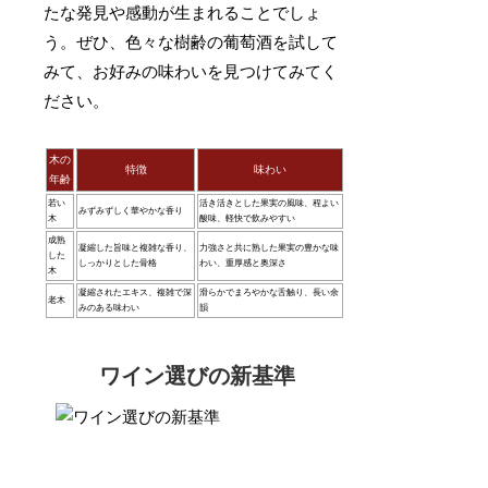
たな発見や感動が生まれることでしょ
う。ぜひ、色々な樹齢の葡萄酒を試して
みて、お好みの味わいを見つけてみてく
ださい。
木の
特徴
味わい
年齢
若い
活き活きとした果実の風味、程よい
みずみずしく華やかな香り
木
酸味、軽快で飲みやすい
成熟
凝縮した旨味と複雑な香り、
力強さと共に熟した果実の豊かな味
した
しっかりとした骨格
わい、重厚感と奥深さ
木
凝縮されたエキス、複雑で深
滑らかでまろやかな舌触り、長い余
老木
みのある味わい
韻
ワイン選びの新基準