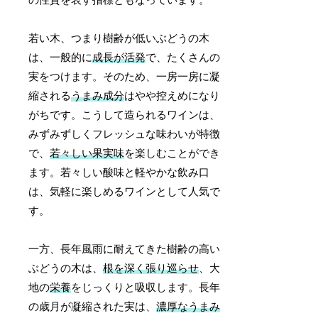
の性質を表す指標ともなっています。
若い木、つまり樹齢が低いぶどうの木
は、一般的に
成長が活発
で、たくさんの
実をつけます。そのため、一房一房に凝
縮される
うまみ成分
はやや控えめになり
がちです。こうして造られるワインは、
みずみずしくフレッシュな味わいが特徴
で、
若々しい果実味
を楽しむことができ
ます。若々しい酸味と軽やかな飲み口
は、気軽に楽しめるワインとして人気で
す。
一方、長年風雨に耐えてきた樹齢の高い
ぶどうの木は、
根を深く張り巡らせ
、大
地の
栄養
をじっくりと吸収します。長年
の歳月が凝縮された実は、
濃厚なうまみ