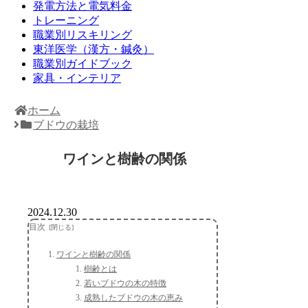
発電方法と電気料金
トレーニング
職業別リスキリング
東洋医学（漢方・鍼灸）
職業別ガイドブック
家具・インテリア
ホーム
ブドウの栽培
ワインと樹齢の関係
2024.12.30
目次
ワインと樹齢の関係
樹齢とは
若いブドウの木の特徴
成熟したブドウの木の恵み