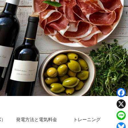
F
a
X
X）
発電方法と電気料金
トレーニング
c
L