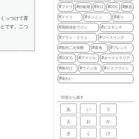
ブドウ
特級畑
辛口
DOC
醸造
ドイツ
タンニン
香り
にくっつけて育
ことです。二つ
酒精強化ワイン
ピエモンテ
グラン・クリュ
リースリング
瓶内二次発酵
産地
ブレンド
DOCG
アメリカ
オーストラリア
格付け
ワイン法
ドイツワイン
味わい
50音から探す
あ
い
う
え
お
か
き
く
け