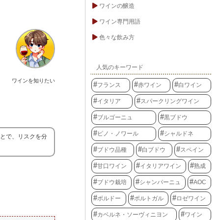
ワインの醸造
ワイン専門用語
色々な飲み方
人気のキーワード
ワインを知りたい
フランス
赤ワイン
白ワイン
イタリア
スパークリングワイン
ブルゴーニュ
黒ブドウ
ピノ・ノワール
シャルドネ
ことで、リスクを分
ブドウ品種
白ブドウ
スペイン
甘口ワイン
イタリアワイン
熟成
ブドウ栽培
シャンパーニュ
AOC
ボルドー
ポルトガル
ロゼワイン
カベルネ・ソーヴィニヨン
ワイン