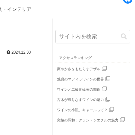
e
i
B
具・インテリア
b
n
l
o
e
u
o
e
k
s
2024.12.30
k
アクセスランキング
y
爽やかさをもたらすアザル
魅惑のマディラワインの世界
ワインと二酸化硫黄の関係
古木が織りなすワインの魅力
ワインの小瓶、キャールって？
究極の調和：グラン・シエクルの魅力