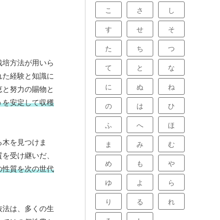
こ
さ
し
す
せ
そ
た
ち
つ
栽培方法が用いら
て
と
な
れた経験と知識に
に
ぬ
ね
恵と努力の賜物と
うを安定して収穫
の
は
ひ
ふ
へ
ほ
る木を見つけま
ま
み
む
質を受け継いだ、
め
も
や
の性質を次の世代
ゆ
よ
ら
り
る
れ
抜法は、多くの生