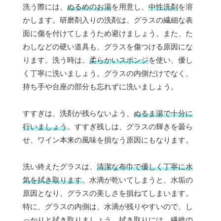
洗う際には、
ぬるめのお湯
を用意し、
中性洗剤
を溶
かします。研磨剤入りの洗剤は、グラスの繊細な表
面に傷を付けてしまうため避けましょう。また、た
わしなどの硬い道具も、グラスを傷つける原因にな
ります。洗う時は、
柔らかいスポンジ
を使い、優し
く丁寧に洗いましょう。グラスの内側だけでなく、
持ち手や台座の部分も忘れずに洗いましょう。
すすぎは、洗剤が残らないよう、
ぬるま湯で十分に
行いましょう
。すすぎ残しは、グラスの輝きを曇ら
せ、ワイン本来の風味を損なう原因にもなります。
洗い終えたグラスは、
清潔な布巾で優しく丁寧に水
気を拭き取ります
。水滴が乾いてしまうと、水垢の
原因となり、グラスの美しさを損ねてしまいます。
特に、グラスの内側は、水滴が残りやすいので、し
っかりと拭き取りましょう。拭き取りには、繊維の