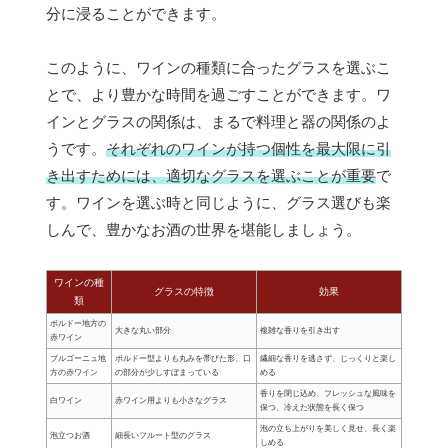
分に浸ることができます。
このように、ワインの種類に合ったグラスを選ぶこ
とで、より豊かな時間を過ごすことができます。ワ
インとグラスの関係は、まるで料理と器の関係のよ
うです。
それぞれのワインが持つ個性を最大限に引
き出すためには、適切なグラスを選ぶことが重要
で
す。ワインを選ぶ時と同じように、グラス選びも楽
しんで、豊かなお酒の世界を堪能しましょう。
ワインの種
グラスの特徴
効果
類
ボルドー地方の
大きな丸い部分
複雑な香りを引き出す
赤ワイン
ブルゴーニュ地
ボルドー型よりも丸みを帯びた形、口
繊細な香りを逃さず、じっくりと楽し
方の赤ワイン
の部分が少しすぼまっている
める
香りを閉じ込め、フレッシュな風味を
白ワイン
赤ワイン用よりも小さなグラス
保つ、冷えた状態を長く保つ
泡の立ち上がりを美しく見せ、長く楽
泡立つお酒
細長いフルート型のグラス
しめる