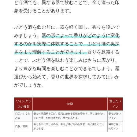
どう酒でも、異なる器で飲むことで、全く違った印
象を受けることがあります。
ぶどう酒を飲む前に、器を軽く回し、香りを嗅いで
みましょう。
器の形によって香りがどのように変化
するのかを実際に体験することで、ぶどう酒の奥深
さをより理解することができます。
香りを意識する
ことで、ぶどう酒を味わう楽しみはさらに広がり、
より豊かな時間を楽しむことができるでしょう。器
選びから始めて、香りの世界を探求してみてはいか
がでしょうか。
ワイングラ
適したワ
特徴
スの種類
イン
口広、ふくら
香りの表面積を広げ、空気に触れる面積を増やす。閉じ込められ
香りが強い
み大
ていた香りが解き放たれ、豊かに広がる。
ワイン
香りを中に閉じ込める。香りが逃げるのを防ぎ、長く楽しむこと
繊細な香り
口狭、背高
ができる。
のワイン