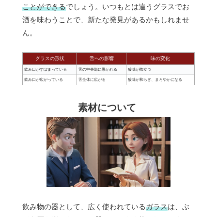
ことができる
でしょう。いつもとは違うグラスでお
酒を味わうことで、新たな発見があるかもしれませ
ん。
グラスの形状
舌への影響
味の変化
飲み口がすぼまっている
舌の中央部に導かれる
酸味が際立つ
飲み口が広がっている
舌全体に広がる
酸味が和らぎ、まろやかになる
素材について
飲み物の器として、広く使われている
ガラス
は、ぶ