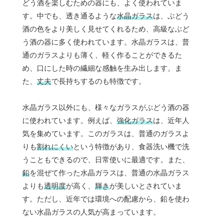
どう酒を楽しむための器にも、よく使われていま
す。中でも、透き通るような
水晶ガラス
は、ぶどう
酒の色をより美しく見せてくれるため、高級なぶど
う酒の器に多く使われています。水晶ガラスは、普
通のガラスよりも薄く、軽く作ることができるた
め、口にした時の繊細な感触を生み出します。ま
た、
丈夫
で長持ちするのも特徴です。
水晶ガラス以外にも、様々なガラスがぶどう酒の器
に使われています。例えば、
強化ガラス
は、近年人
気を集めています。このガラスは、普通のガラスよ
りも
割れにくい
という特徴があり、食器洗い機で洗
うこともできるので、日常使いに最適です。また、
鉛
を混ぜて作った水晶ガラスは、普通の水晶ガラス
よりも
透明度
が高く、
輝き
が美しいとされていま
す。ただし、近年では環境への配慮から、鉛を使わ
ない水晶ガラスの人気が高まっています。