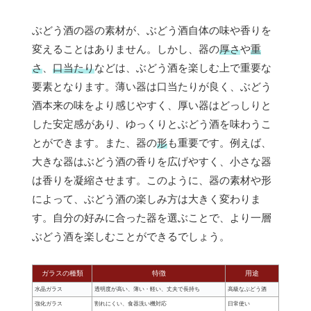
ぶどう酒の器の素材が、ぶどう酒自体の味や香りを
変えることはありません。しかし、器の
厚さ
や
重
さ
、
口当たり
などは、ぶどう酒を楽しむ上で重要な
要素となります。薄い器は口当たりが良く、ぶどう
酒本来の味をより感じやすく、厚い器はどっしりと
した安定感があり、ゆっくりとぶどう酒を味わうこ
とができます。また、器の
形
も重要です。例えば、
大きな器はぶどう酒の香りを広げやすく、小さな器
は香りを凝縮させます。このように、器の素材や形
によって、ぶどう酒の楽しみ方は大きく変わりま
す。自分の好みに合った器を選ぶことで、より一層
ぶどう酒を楽しむことができるでしょう。
ガラスの種類
特徴
用途
水晶ガラス
透明度が高い、薄い・軽い、丈夫で長持ち
高級なぶどう酒
強化ガラス
割れにくい、食器洗い機対応
日常使い