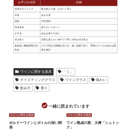
お手入れ項目
詳細
洗浄のタイミング
飲み終えた後、なるべく早く
水温
ぬるま湯
洗剤
中性洗剤
洗浄道具
柔らかいスポンジ
すすぎ
ぬるま湯で十分に
拭き取り
清潔な柔らかい布巾で丁寧に水気を拭き取る
食器洗い機使用時の注
グラス同士の間隔を空ける、低い温度で洗う、専用のコースがあれば使
意点
用を検討
ワインに関する道具
「く」
テイスティンググラス
ワイングラス
味わい
飲み方
香り
一緒に読まれています
ワインに関する道具
ワインに関する道具
ボルドーワインとボトルの深い関
ワイン熟成の要、大樽「シュトッ
係
ク」