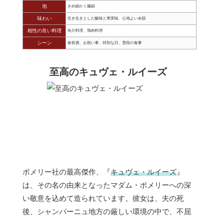
泡
きめ細かく繊細
味わい
生き生きとした酸味と果実味、心地よい余韻
相性の良い料理
魚介料理、鶏肉料理
シーン
食前酒、お祝い事、特別な日、普段の食事
至高のキュヴェ・ルイーズ
ポメリー社の最高傑作、『
キュヴェ・ルイーズ
』
は、その名の由来となったマダム・ポメリーへの深
い敬意を込めて造られています。彼女は、夫の死
後、シャンパーニュ地方の厳しい環境の中で、不屈