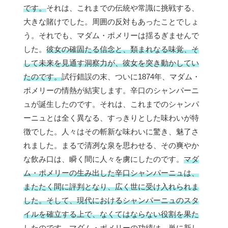
です。
それは、これまでの伝統や常識に挑戦する、
大きな賭けでした。周囲の反対もあったことでしょ
う。それでも、マダム・ポメリーは揺るぎませんで
した。
彼女の確固たる信念と、類まれなる味覚、そ
して未来を見通す洞察力が、彼女を突き動かしてい
たのです。
試行錯誤の末、ついに1874年、マダム・
ポメリーの情熱が結実します。辛口のシャンパーニ
ュが誕生したのです。それは、これまでのシャンパ
ーニュとは全く異なる、すっきりとした味わいが特
徴でした。人々はその斬新な味わいに驚き、魅了さ
れました。まるで清冽な泉を思わせる、その爽やか
な飲み口は、瞬く間に人々を虜にしたのです。
マダ
ム・ポメリーの生み出した辛口シャンパーニュは、
またたく間に評判となり、広く世に受け入れられま
した。そして、現代におけるシャンパーニュのスタ
イルを確立する上で、なくてはならない役割を果た
したのです。
マダム・ポメリーの功績は、単に新し