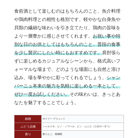
食前酒として楽しむのはもちろんのこと、魚介料理
や鶏肉料理との相性も格別です。軽やかな白身魚や
貝類の繊細な味わいを引き立てたり、鶏肉の旨味を
より一層豊かに感じさせてくれます。
お祝い事や特
別な日のお供としてはもちろんのこと、普段の食事
を少し贅沢にしたい時にもおすすめです。
肩肘張ら
ずに楽しめるカジュアルなシーンから、格式高いフ
ォーマルな場まで、どのような場面にも自然と溶け
込み、場を華やかに彩ってくれるでしょう。
シャン
パーニュ本来の魅力を気軽に楽しめる一本として、
ぜひ一度お試しください。
その味わいは、きっとあ
なたを魅了することでしょう。
銘柄
ポメリー ブリュット
ぶどう品種
シャルドネ、ピノ・ノワール、ピノ・ムニエ（三分の一ずつ）
香り
青りんご、柑橘類