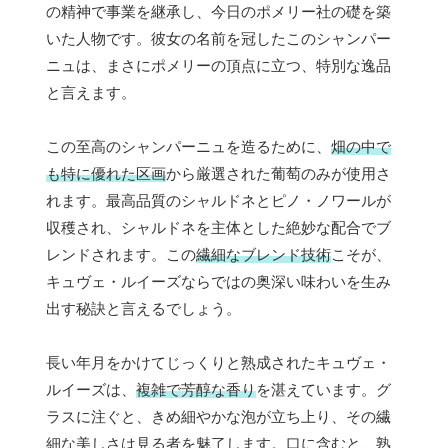
の精神で事業を継承し、今日のポメリー社の礎を築
いた人物です。彼女の名前を冠したこのシャンパー
ニュは、まさにポメリーの頂点に立つ、特別な逸品
と言えます。
この至高のシャンパーニュを造るために、
畑の中で
も特に優れた区画
から厳選された葡萄のみが使用さ
れます。最高品質のシャルドネとピノ・ノワールが
収穫され、シャルドネを主体とした絶妙な配合でブ
レンドされます。この
繊細なブレンド技術
こそが、
キュヴェ・ルイーズならではの奥深い味わいを生み
出す秘訣と言えるでしょう。
長い年月をかけてじっくりと熟成されたキュヴェ・
ルイーズは、
複雑で芳醇な香り
を湛えています。グ
ラスに注ぐと、きめ細やかな泡が立ち上り、その繊
細な美しさは見る者を魅了します。口に含むと、熟