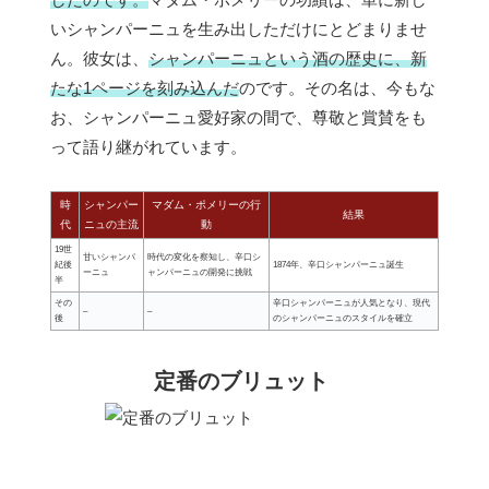
いシャンパーニュを生み出しただけにとどまりませ
ん。彼女は、
シャンパーニュという酒の歴史に、新
たな1ページを刻み込んだ
のです。その名は、今もな
お、シャンパーニュ愛好家の間で、尊敬と賞賛をも
って語り継がれています。
時
シャンパー
マダム・ポメリーの行
結果
代
ニュの主流
動
19世
甘いシャンパ
時代の変化を察知し、辛口シ
紀後
1874年、辛口シャンパーニュ誕生
ーニュ
ャンパーニュの開発に挑戦
半
その
辛口シャンパーニュが人気となり、現代
–
–
後
のシャンパーニュのスタイルを確立
定番のブリュット