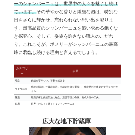
ーのシャンパーニュは、世界中の人々を魅了し続け
ています。
その華やかな香りと繊細な泡は、特別な
日をさらに輝かせ、忘れられない思い出を彩りま
す。最高品質のシャンパーニュを追い求める飽くな
き探究心、そして、妥協を許さない職人のこだわ
り。これこそが、ポメリーがシャンパーニュの最高
峰に君臨し続ける理由と言えるでしょう。
カテゴリ
説明
ー
理念
伝統を守りつつ、革新を続ける
環境に配慮した栽培方法。土壌の健康を重視し、化学肥料や農薬の使用を極力抑
ブドウ栽培
える。
醸造
最新技術と伝統製法の融合。温度管理の徹底、熟成方法の工夫。
結果
世界中の人々を魅了するシャンパーニュ
広大な地下貯蔵庫