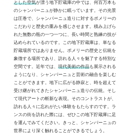
とした空気
が漂う地下貯蔵庫の中では、何百万本も
のシャンパーニュが静かに眠っています。その光景
は圧巻で、シャンパーニュ造りに対するポメリーの
こだわりと歴史の重みを感じさせます。積み上げら
れた無数の瓶の一つ一つに、長い時間と熟練の技が
込められているのです。この地下貯蔵庫は、単なる
貯蔵場所ではありません。ポメリーの歴史と伝統を
象徴する場所であり、訪れる人々を魅了する特別な
空間です。近年では、
現代美術の作品
も展示される
ようになり、シャンパーニュと芸術の融合を楽しむ
ことができます。地下に広がる静寂と、時を超えて
受け継がれてきたシャンパーニュ造りの伝統。そし
て現代アートの斬新な表現。そのコントラストが、
訪れる人々に忘れがたい体験をもたらすのです。ラ
ンスの街を訪れた際には、ぜひこの地下貯蔵庫に足
を運んでみてください。きっと、シャンパーニュの
世界により深く触れることができるでしょう。