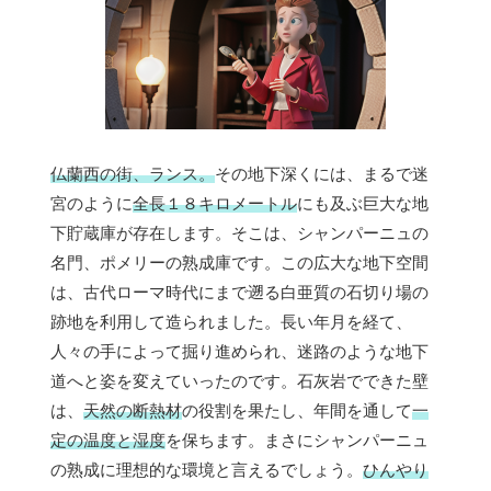
仏蘭西の街、ランス。
その地下深くには、まるで迷
宮のように
全長１８キロメートル
にも及ぶ巨大な地
下貯蔵庫が存在します。そこは、シャンパーニュの
名門、ポメリーの熟成庫です。この広大な地下空間
は、古代ローマ時代にまで遡る白亜質の石切り場の
跡地を利用して造られました。長い年月を経て、
人々の手によって掘り進められ、迷路のような地下
道へと姿を変えていったのです。石灰岩でできた壁
は、
天然の断熱材
の役割を果たし、年間を通して
一
定の温度と湿度
を保ちます。まさにシャンパーニュ
の熟成に理想的な環境と言えるでしょう。
ひんやり