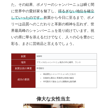
た。その結果、ポメリーのシャンパーニュは瞬く間
に世界中の愛好家を魅了し、
揺るぎない地位を確立
していったのです。
創業から今日に至るまで、ポメ
リーは品質へのこだわりと革新の精神を忘れず、世
界最高峰のシャンパーニュを造り続けています。祝
いの席に華を添えるだけでなく、人々の心を豊かに
彩る、まさに芸術品と言えるでしょう。
創業
1836年
場所
フランスのシャンパーニュ地方の中心都市、ランス
創業以前の事業
羊毛取引
高品質なシャンパーニュへのこだわり
伝統的な製法と革新的な技術の融合
成功の要因
羊毛取引で築き上げた国際的な販売網
偉大な女性当主