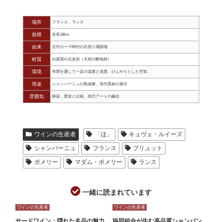
場所
フランス、ランス
規模
全長18km
由来
古代ローマ時代の石切り場跡地
材質
白亜質の石灰岩（天然の断熱材）
環境
年間を通して一定の温度と湿度、ひんやりとした空気
用途
シャンパーニュの熟成庫、現代美術の展示
雰囲気
静寂、歴史と伝統、現代アートの融合
ワインの生産者
「ほ」
キュヴェ・ルイーズ
シャンパーニュ
フランス
ブリュット
ポメリー
マダム・ポメリー
ランス
一緒に読まれています
ワインの生産者
ワインの生産者
サードワイン：隠れた名品の魅力
協同組合が生む高品質シャンパン