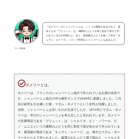
『ポメリー』のシャンパーニュは、いくつか種類があるけれど、基
本となる『ブリュット』は、3種類のぶどうを同じ割合で混ぜて作
られているのが特徴だよ。あと、最高級のぶどうを使って作る『キ
ュヴェ・ルイーズ』っていう特別なシャンパーニュもあるんだ。
ワイン研究家
ポメリーとは。
ポメリーは、フランスのシャンパーニュ地方で作られているお酒の名前で
す。シャンパーニュ地方の中心都市ランスで1836年に創業しました。二代
目が経営を引き継いだ後、マダム・ポメリーという女性が活躍しました。
当時、シャンパーニュは甘いものが主流でしたが、1874年にマダム・ポメ
リーは、辛口のシャンパーニュを考え出したと言われています。ポメリー
の定番商品である「ブリュット」は、シャルドネ、ピノ・ノワール、ピ
ノ・ムニエという三種類のぶどうを同じ割合で混ぜ合わせて作られていま
す。最高級の商品である「キュヴェ・ルイーズ」は、偉大なマダム・ポメ
リーをたたえて作られました。厳選されたぶどう畑で採れた、シャルドネ