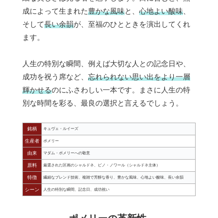
成によって生まれた
豊かな風味
と、
心地よい酸味
、
そして
長い余韻
が、至福のひとときを演出してくれ
ます。
人生の特別な瞬間、例えば大切な人との記念日や、
成功を祝う席など、
忘れられない思い出をより一層
輝かせる
のにふさわしい一本です。まさに人生の特
別な時間を彩る、最良の選択と言えるでしょう。
銘柄
キュヴェ・ルイーズ
生産者
ポメリー
由来
マダム・ポメリーへの敬意
原料
厳選された区画のシャルドネ、ピノ・ノワール（シャルドネ主体）
特徴
繊細なブレンド技術、複雑で芳醇な香り、豊かな風味、心地よい酸味、長い余韻
シーン
人生の特別な瞬間、記念日、成功祝い