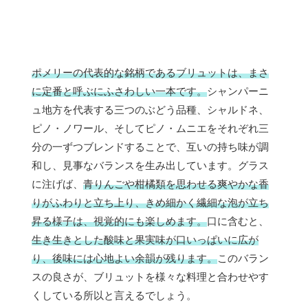
ポメリーの代表的な銘柄であるブリュットは、まさ
に定番と呼ぶにふさわしい一本です。
シャンパーニ
ュ地方を代表する三つのぶどう品種、シャルドネ、
ピノ・ノワール、そしてピノ・ムニエをそれぞれ三
分の一ずつブレンドすることで、互いの持ち味が調
和し、見事なバランスを生み出しています。グラス
に注げば、
青りんごや柑橘類を思わせる爽やかな香
りがふわりと立ち上り、きめ細かく繊細な泡が立ち
昇る様子は、視覚的にも楽しめます。
口に含むと、
生き生きとした酸味と果実味が口いっぱいに広が
り、後味には心地よい余韻が残ります。
このバラン
スの良さが、ブリュットを様々な料理と合わせやす
くしている所以と言えるでしょう。