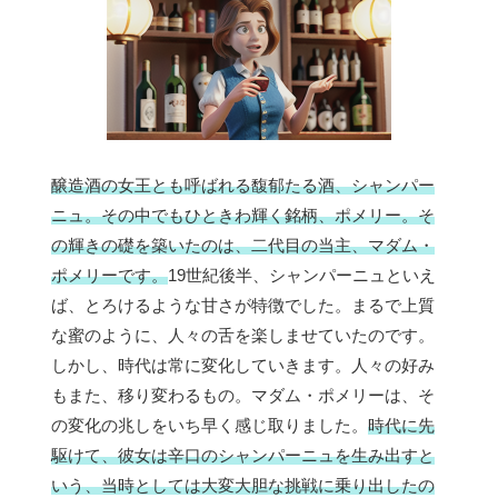
醸造酒の女王とも呼ばれる馥郁たる酒、シャンパー
ニュ。その中でもひときわ輝く銘柄、ポメリー。そ
の輝きの礎を築いたのは、二代目の当主、マダム・
ポメリーです。
19世紀後半、シャンパーニュといえ
ば、とろけるような甘さが特徴でした。まるで上質
な蜜のように、人々の舌を楽しませていたのです。
しかし、時代は常に変化していきます。人々の好み
もまた、移り変わるもの。マダム・ポメリーは、そ
の変化の兆しをいち早く感じ取りました。
時代に先
駆けて、彼女は辛口のシャンパーニュを生み出すと
いう、当時としては大変大胆な挑戦に乗り出したの