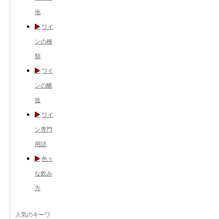
地
ワイ
ンの種
類
ワイ
ンの醸
造
ワイ
ン専門
用語
色々
な飲み
方
人気のキーワ