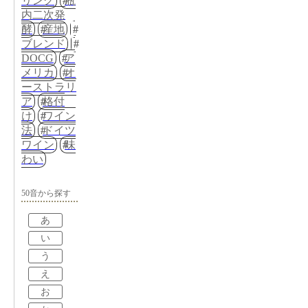
リング
瓶
内二次発
酵
産地
ブレンド
DOCG
ア
メリカ
オ
ーストラリ
ア
格付
け
ワイン
法
ドイツ
ワイン
味
わい
50音から探す
あ
い
う
え
お