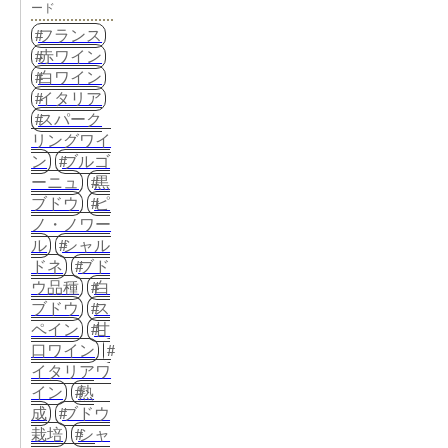
ード
フランス
赤ワイン
白ワイン
イタリア
スパーク
リングワイ
ン
ブルゴ
ーニュ
黒
ブドウ
ピ
ノ・ノワー
ル
シャル
ドネ
ブド
ウ品種
白
ブドウ
ス
ペイン
甘
口ワイン
イタリアワ
イン
熟
成
ブドウ
栽培
シャ