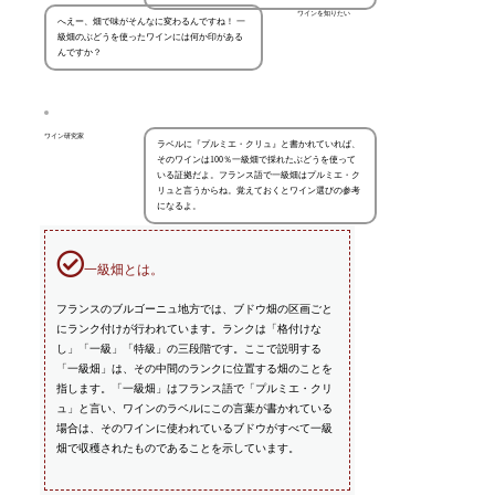
ワインを知りたい
へえー、畑で味がそんなに変わるんですね！ 一
級畑のぶどうを使ったワインには何か印がある
んですか？
ワイン研究家
ラベルに『プルミエ・クリュ』と書かれていれば、
そのワインは100％一級畑で採れたぶどうを使って
いる証拠だよ。フランス語で一級畑はプルミエ・ク
リュと言うからね。覚えておくとワイン選びの参考
になるよ。
一級畑とは。
フランスのブルゴーニュ地方では、ブドウ畑の区画ごと
にランク付けが行われています。ランクは「格付けな
し」「一級」「特級」の三段階です。ここで説明する
「一級畑」は、その中間のランクに位置する畑のことを
指します。「一級畑」はフランス語で「プルミエ・クリ
ュ」と言い、ワインのラベルにこの言葉が書かれている
場合は、そのワインに使われているブドウがすべて一級
畑で収穫されたものであることを示しています。