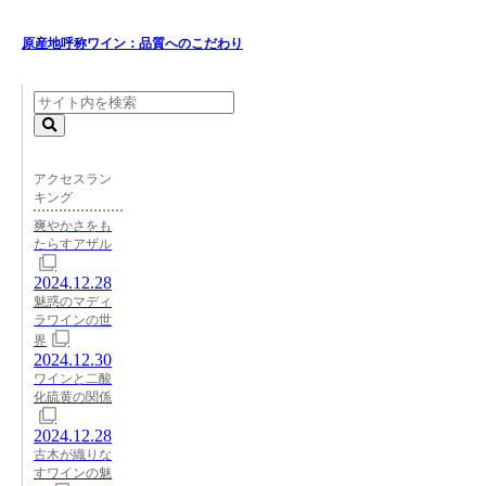
原産地呼称ワイン：品質へのこだわり
アクセスラン
キング
爽やかさをも
たらすアザル
2024.12.28
魅惑のマディ
ラワインの世
界
2024.12.30
ワインと二酸
化硫黄の関係
2024.12.28
古木が織りな
すワインの魅