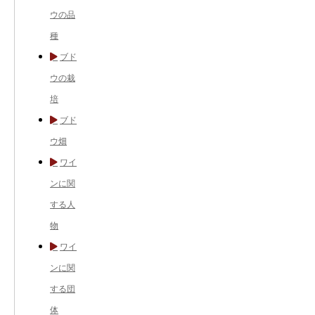
ウの品
種
ブド
ウの栽
培
ブド
ウ畑
ワイ
ンに関
する人
物
ワイ
ンに関
する団
体