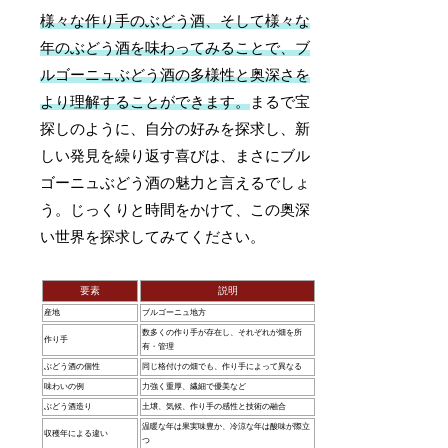
様々な作り手のぶどう酒、そして様々な
年のぶどう酒を味わってみることで、ブ
ルゴーニュぶどう酒の多様性と奥深さを
より理解することができます。
まるで宝
探しのように、自分の好みを探求し、新
しい発見を繰り返す喜びは、まさにブル
ゴーニュぶどう酒の魅力と言えるでしょ
う。じっくりと時間をかけて、この奥深
い世界を探求してみてください。
要素
説明
産地
ブルゴーニュ地方
数多くの作り手が存在し、それぞれが畑を所
作り手
有・管理
ぶどう酒の個性
同じ格付けの畑でも、作り手によって異なる
味わいの例
力強く重厚、繊細で優美など
ぶどう酒造り
土壌、気候、作り手の感性と技術の融合
温暖な年は果実味豊か、冷涼な年は酸味が際立
収穫年による違い
つ