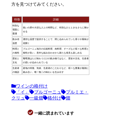
方を見つけてみてください。
特徴
詳細
特別な
祝いの席や大切な人との時間など、特別なひとときをさらに輝か
場面に
せる
最適
飲み頃
適切な温度で提供することで、閉じ込められていた香りや風味が
温度
花開く
料理と
ブルゴーニュ地方の伝統料理、肉料理、チーズなど様々な料理と
の相性
相性が良い。意外な組み合わせから新たな発見も楽しめる
歴史と
葡萄酒はただ味わうだけの飲み物ではなく、歴史や文化、生産者
文化
の想いが込められている
生産者
産地の特徴、気候、生産者のこだわりなど、様々な要素が複雑に
の物語
絡み合い、唯一無二の味わいを生み出す
ワインの格付け
「イ」
ブルゴーニュ
プルミエ・
クリュ
一級畑
格付け
畑
一緒に読まれています