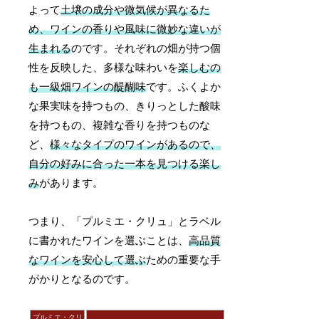
よって
土壌の成分や微気候が異なるた
め、ワインの香りや風味に微妙な違いが
生まれる
のです。それぞれの畑が持つ個
性を反映した、多様な味わいを
楽しむの
も一級畑ワインの醍醐味
です。ふくよか
な果実味を持つもの、きりっとした酸味
を持つもの、複雑な香りを持つものな
ど、
様々なタイプのワインがあるので、
自分の好みに合った一本を見つける楽し
み
があります。
つまり、「プルミエ・クリュ」とラベル
に書かれたワインを選ぶことは、
高品質
なワインを安心して選ぶ
ための重要な手
がかりとなるのです。
プルミエ・クリ