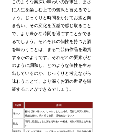
このような奥深い味わいの探求は、まさ
に人生を楽しむ上での贅沢と言えるでし
ょう。じっくりと時間をかけてお酒と向
き合い、その変化を五感で感じ取ること
で、より豊かな時間を過ごすことができ
るでしょう。それぞれの個性を持つお酒
を味わうことは、まるで芸術作品を鑑賞
するかのようです。それぞれの要素がど
のように調和し、どのような個性を生み
出しているのか、じっくりと考えながら
味わうことで、より深くお酒の世界を堪
能することができるでしょう。
特徴
詳細
複雑で深い味わい、しっかりとした構成、芳醇な果実の風味、
味わい
繊細な酸味、長く続く余韻、理想的なバランス
時間の経過とともに深まる味わいの変化、複雑で円熟した味わ
熟成
い
収穫年に
ブドウの収穫年によって味わいの特徴が異なる、気候条件や栽