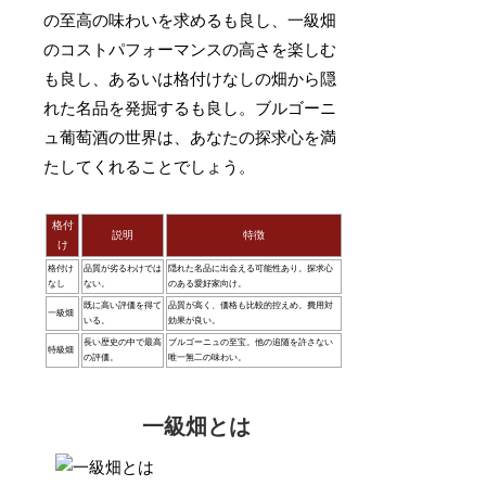
の至高の味わいを求めるも良し、一級畑
のコストパフォーマンスの高さを楽しむ
も良し、あるいは格付けなしの畑から隠
れた名品を発掘するも良し。ブルゴーニ
ュ葡萄酒の世界は、あなたの探求心を満
たしてくれることでしょう。
格付
説明
特徴
け
格付け
品質が劣るわけでは
隠れた名品に出会える可能性あり。探求心
なし
ない。
のある愛好家向け。
既に高い評価を得て
品質が高く、価格も比較的控えめ。費用対
一級畑
いる。
効果が良い。
長い歴史の中で最高
ブルゴーニュの至宝。他の追随を許さない
特級畑
の評価。
唯一無二の味わい。
一級畑とは