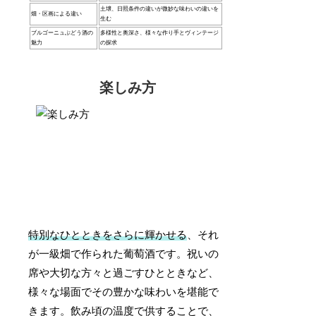
土壌、日照条件の違いが微妙な味わいの違いを
畑・区画による違い
生む
ブルゴーニュぶどう酒の
多様性と奥深さ、様々な作り手とヴィンテージ
魅力
の探求
楽しみ方
特別なひとときをさらに輝かせる
、それ
が一級畑で作られた葡萄酒です。祝いの
席や大切な方々と過ごすひとときなど、
様々な場面でその豊かな味わいを堪能で
きます。飲み頃の温度で供することで、