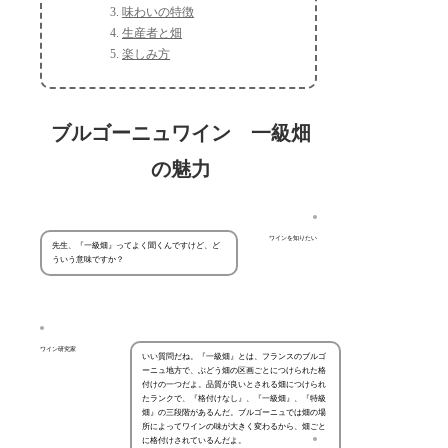
味わいの特徴
生産者と畑
楽しみ方
ブルゴーニュワイン 一級畑
の魅力
ワインを知りたい
先生、『一級畑』ってよく聞くんですけど、ど
ういう意味ですか？
ワイン研究家
いい質問だね。『一級畑』とは、フランスのブルゴ
ーニュ地方で、ぶどう畑の区画ごとにつけられた格
付けの一つだよ。品質が良いとされる畑につけられ
たランクで、『格付けなし』、『一級畑』、『特級
畑』の三段階があるんだ。ブルゴーニュでは畑の場
所によってワインの味が大きく変わるから、畑ごと
に格付けされているんだよ。