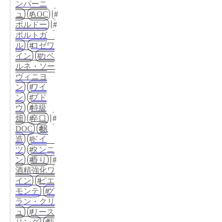
ンパーニ
ュ
AOC
ボルドー
ポルトガ
ル
ロゼワ
イン
カベ
ルネ・ソー
ヴィニヨ
ン
ワイ
ン
ブド
ウ
特級
畑
辛口
DOC
醸
造
ドイ
ツ
タンニ
ン
香り
酒精強化ワ
イン
ピエ
モンテ
グ
ラン・クリ
ュ
リース