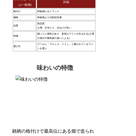
詳細
ュ(一級畑)
格付け
特級畑に次ぐランク
価格
特級畑より比較的安価
高品質
品質
土壌、日当たり、水はけが良い
畑ごとに個性があり、多様なワインが生まれる(土壌
特徴
の成分や微気候の違いによる)
ラベルに「プルミエ・クリュ」と書かれているワイ
選び方
ンを選ぶ
味わいの特徴
銘柄の格付けで最高位にある畑で造られ