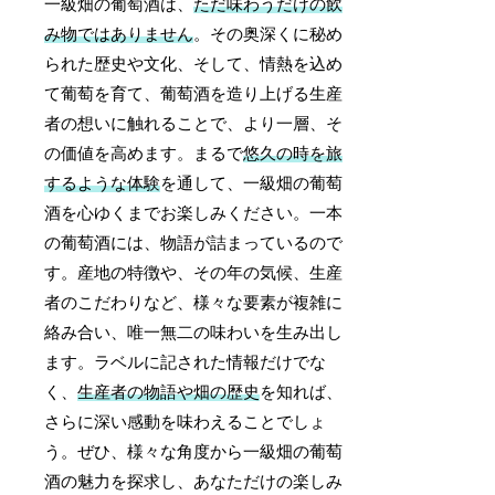
一級畑の葡萄酒は、
ただ味わうだけの飲
み物ではありません
。その奥深くに秘め
られた歴史や文化、そして、情熱を込め
て葡萄を育て、葡萄酒を造り上げる生産
者の想いに触れることで、より一層、そ
の価値を高めます。まるで
悠久の時を旅
するような体験
を通して、一級畑の葡萄
酒を心ゆくまでお楽しみください。一本
の葡萄酒には、物語が詰まっているので
す。産地の特徴や、その年の気候、生産
者のこだわりなど、様々な要素が複雑に
絡み合い、唯一無二の味わいを生み出し
ます。ラベルに記された情報だけでな
く、
生産者の物語や畑の歴史
を知れば、
さらに深い感動を味わえることでしょ
う。ぜひ、様々な角度から一級畑の葡萄
酒の魅力を探求し、あなただけの楽しみ