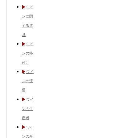
ワイ
ンに関
する道
具
ワイ
ンの格
付け
ワイ
ンの流
通
ワイ
ンの生
産者
ワイ
ンの産