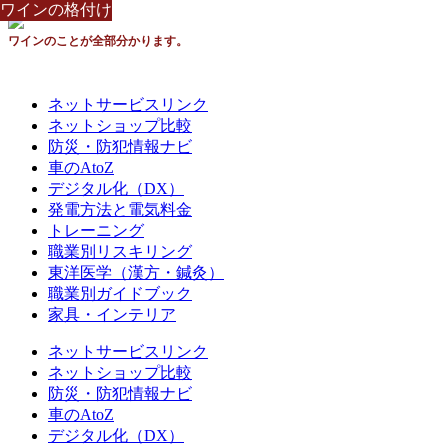
ワインの格付け
ワインの格付け
ワインの格付け
ワインの格付け
ワインの格付け
ワインの格付け
ワインの格付け
ワインの格付け
ワインの格付け
ワインのことが全部分かります。
ネットサービスリンク
ネットショップ比較
防災・防犯情報ナビ
車のAtoZ
デジタル化（DX）
発電方法と電気料金
トレーニング
職業別リスキリング
東洋医学（漢方・鍼灸）
職業別ガイドブック
家具・インテリア
ネットサービスリンク
ネットショップ比較
防災・防犯情報ナビ
車のAtoZ
デジタル化（DX）