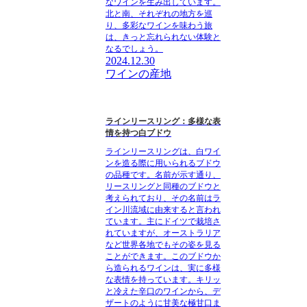
なワインを生み出しています。
北と南、それぞれの地方を巡
り、多彩なワインを味わう旅
は、きっと忘れられない体験と
なるでしょう。
2024.12.30
ワインの産地
ラインリースリング：多様な表
情を持つ白ブドウ
ラインリースリングは、白ワイ
ンを造る際に用いられるブドウ
の品種です。名前が示す通り、
リースリングと同種のブドウと
考えられており、その名前はラ
イン川流域に由来すると言われ
ています。主にドイツで栽培さ
れていますが、オーストラリア
など世界各地でもその姿を見る
ことができます。このブドウか
ら造られるワインは、実に多様
な表情を持っています。キリッ
と冷えた辛口のワインから、デ
ザートのように甘美な極甘口ま